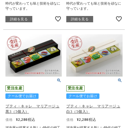
時代が変わっても味と技術を頑なに
時代が変わっても味と技術を頑なに
守っています。
守っています。
詳細を見る
詳細を見る
受注生産
受注生産
クール便でお届け
クール便でお届け
プティ・キャレ マリアージュ
プティ・キャレ マリアージュ
黒3（5個入）
白3（5個入）
¥
2,280
税込
¥
2,280
税込
価格
価格
河内屋が提案する新しい時代の細工
河内屋が提案する新しい時代の細工