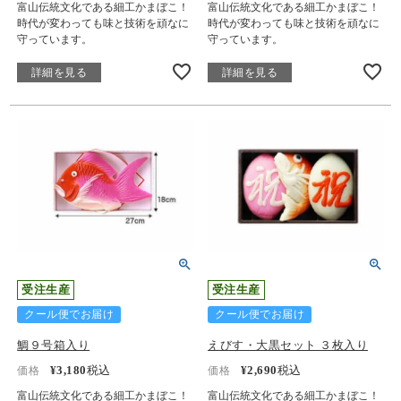
富山伝統文化である細工かまぼこ！
富山伝統文化である細工かまぼこ！
時代が変わっても味と技術を頑なに
時代が変わっても味と技術を頑なに
守っています。
守っています。
詳細を見る
詳細を見る
受注生産
受注生産
クール便でお届け
クール便でお届け
鯛９号箱入り
えびす・大黒セット ３枚入り
¥
3,180
税込
¥
2,690
税込
価格
価格
富山伝統文化である細工かまぼこ！
富山伝統文化である細工かまぼこ！