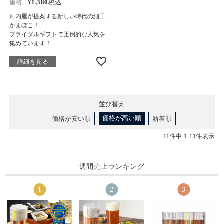
¥
1,380
税込
価格
河内屋が提案する新しい時代の細工
かまぼこ！
ブライダルギフトで圧倒的な人気を
集めています！
詳細を見る
並び替え
価格が高い順
価格が安い順
新着順
11
件中
1
-
11
件表示
週間売上ランキング