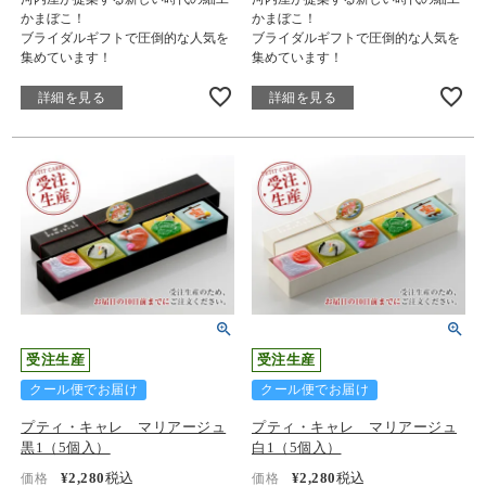
かまぼこ！
かまぼこ！
ブライダルギフトで圧倒的な人気を
ブライダルギフトで圧倒的な人気を
集めています！
集めています！
詳細を見る
詳細を見る
受注生産
受注生産
クール便でお届け
クール便でお届け
プティ・キャレ マリアージュ
プティ・キャレ マリアージュ
黒1（5個入）
白1（5個入）
¥
2,280
税込
¥
2,280
税込
価格
価格