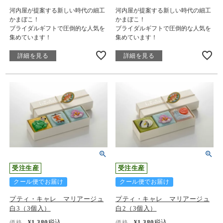
河内屋が提案する新しい時代の細工
河内屋が提案する新しい時代の細工
かまぼこ！
かまぼこ！
ブライダルギフトで圧倒的な人気を
ブライダルギフトで圧倒的な人気を
集めています！
集めています！
詳細を見る
詳細を見る
受注生産
受注生産
クール便でお届け
クール便でお届け
プティ・キャレ マリアージュ
プティ・キャレ マリアージュ
白3（3個入）
白2（3個入）
¥
1,380
税込
¥
1,380
税込
価格
価格