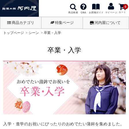
0
カート
商品検索
お買物ガイド
Q&A
マイページ
商品カテゴリ
特集ページ
河内屋について
トップページ
シーン
卒業・入学
卒業・入学
入学・進学のお祝いにぴったりのおめでたい蒲鉾を集めました。