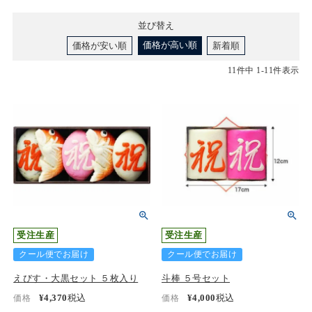
並び替え
価格が高い順
価格が安い順
新着順
11
件中
1
-
11
件表示
受注生産
受注生産
クール便でお届け
クール便でお届け
えびす・大黒セット ５枚入り
斗棒 ５号セット
¥
4,370
税込
¥
4,000
税込
価格
価格