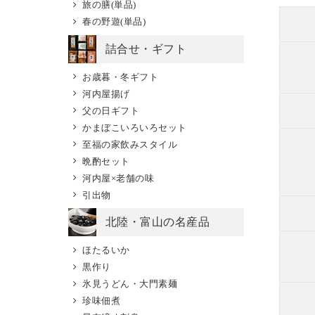
旅の膳(単品)
春の野遊(単品)
詰合せ・ギフト
お歳暮・冬ギフト
河内屋揚げ
父の日ギフト
かまぼこいろいろセット
至福の家飲みスタイル
晩酌セット
河内屋×老舗の味
引出物
北陸・富山の名産品
ほたるいか
黒作り
氷見うどん・大門素麺
珍味佃煮