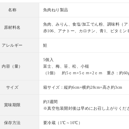
名称
魚肉ねり製品
魚肉、みりん、食塩/加工でん粉、調味料（ア
原材料名
赤106、アナトー、カロチン、青1、ビタミ
アレルギー
鮭
5個入
内容（量）
富士、梅、笹、松、小槌
（1個） 約5ｃｍ×5ｃｍ×2ｃｍ 重さ：約60
サイズ
箱サイズ：縦約6cm×横約28cm×高さ約3cm
約3週間
賞味期限
※真空包装開封後は早めにお召し上がりくだ
保存方法
要冷蔵（1℃～10℃）