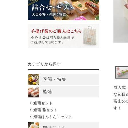
カテゴリから探す
季節・特集
成人式
鮨蒲
な節目
富山の
鮨蒲セット
す！
鮨蒲 雅セット
鮨蒲はんぶんこセット
鮨蒲こまち