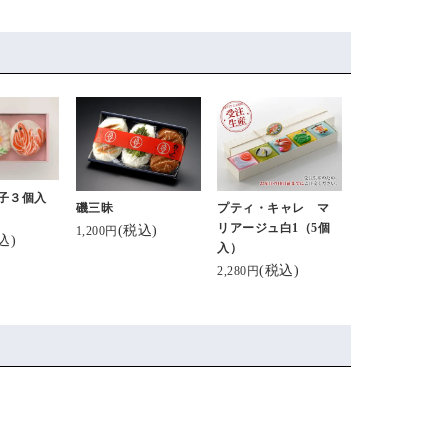
子３個入
磯三昧
プティ・キャレ マ
リアージュ白1（5個
(税込)
1,200円
込)
入）
(税込)
2,280円