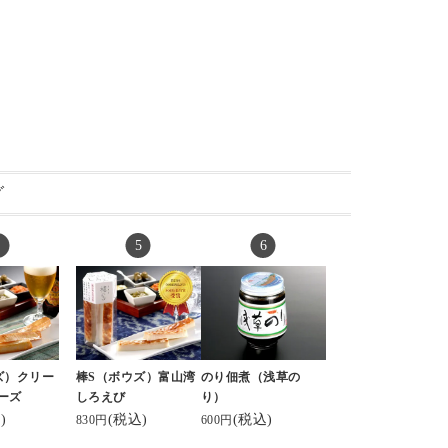
グ
ズ）クリー
棒S（ボウズ）富山湾
のり佃煮（浅草の
ーズ
しろえび
り）
)
(税込)
(税込)
830円
600円