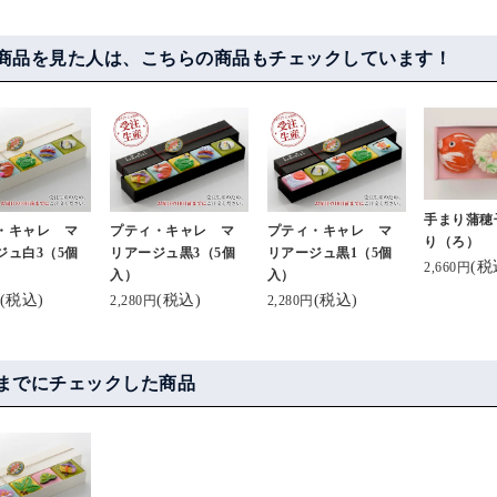
商品を見た人は、こちらの商品もチェックしています！
手まり蒲穂
・キャレ マ
プティ・キャレ マ
プティ・キャレ マ
り（ろ）
ジュ白3（5個
リアージュ黒3（5個
リアージュ黒1（5個
(税
2,660円
入）
入）
(税込)
(税込)
(税込)
2,280円
2,280円
までにチェックした商品