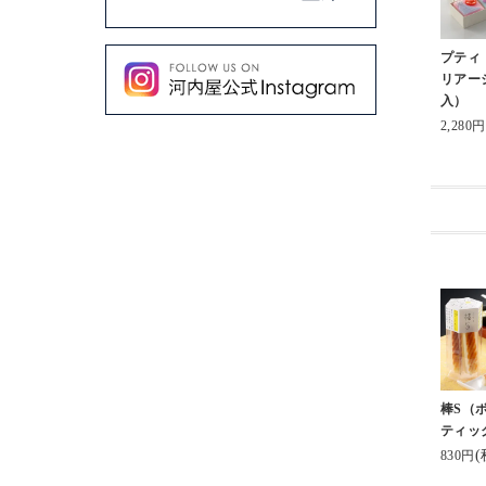
プティ
リアー
入）
2,280円
棒S（
ティッ
(
830円