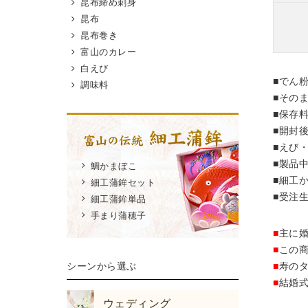
昆布締め刺身
昆布
昆布巻き
富山のカレー
白えび
■でん
調味料
■その
■保存
■開封
■えび
■製品
鯛かまぼこ
■細工
細工蒲鉾セット
■受注
細工蒲鉾単品
手まり蒲穂子
■
主に
■
この
■
寿の
シーンから選ぶ
■
結婚
ウェディング