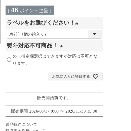
46
[
ポイント進呈 ]
ラベルをお選びください！
(
必
熨斗対応不可商品！
須
のし指定欄選択はできますが対応は不可とな
(
)
ります。
必
須
お気に入りに登録する
)
販売開始前です。
販売期間
2026/08/17 9:00
〜
2026/11/30 15:00
返品特約について
領収書の発行について