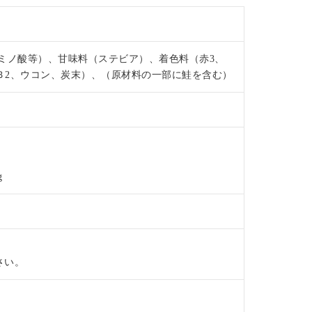
ミノ酸等）、甘味料（ステビア）、着色料（赤3、
ンＢ2、ウコン、炭末）、（原材料の一部に鮭を含む）
g
さい。