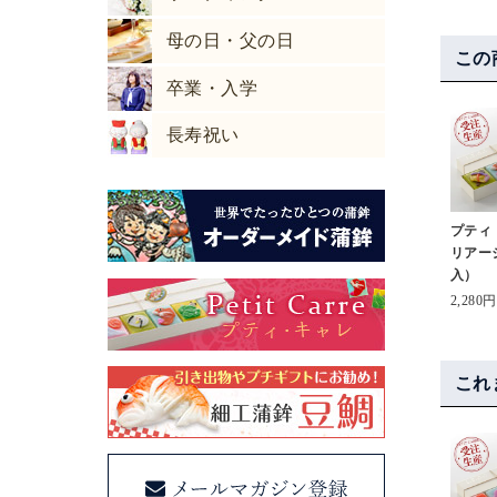
母の日・父の日
この
卒業・入学
長寿祝い
プティ
リアー
入）
2,280円
これ