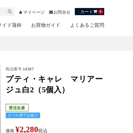
カート
0
マイページ
お問合せ
メイド蒲鉾
お買物ガイド
よくあるご質問
商品番号
14507
プティ・キャレ マリアー
ジュ白2（5個入）
受注生産
クール便でお届け
¥
2,280
価格
税込