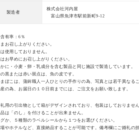
株式会社河内屋
製造者
富山県魚津市駅前新町9-12
粉含有率：6％
ままお召し上がりください。
料は使用しておりません。
後はお早めにお召し上がりください。
・かに・小麦・卵・乳成分を含む製品と同じ施設で製造しています。
中の黒または赤い斑点は、魚の皮です。
かまぼこは、蒲鉾職人一人ひとりの手作りの為、写真とは若干異なる
生産の為、お届日の１０日前までには、ご注文をお願い致します。
婚礼用の引出物として箱がデザインされており、包装はしておりませ
商品は「のし」を付けることが出来ません。
タグか、５種類のラベルシールから１つをお選びください。
式場やホテルなど、直接納品することが可能です。備考欄にご婚礼の