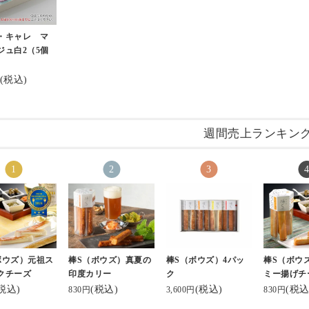
・キャレ マ
ジュ白2（5個
(税込)
週間売上ランキン
ボウズ）元祖ス
棒S（ボウズ）真夏の
棒S（ボウズ）4パッ
棒S（ボウ
クチーズ
印度カリー
ク
ミー揚げチ
税込)
(税込)
(税込)
(税込
830円
3,600円
830円