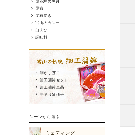
昆布締め刺身
昆布
1つ1
ずつお
昆布巻き
富山のカレー
WEB
白えび
日、時
調味料
す!💓
職人が
すので
す。お
鯛かまぼこ
さいませ
細工蒲鉾セット
細工蒲鉾単品
#pete
手まり蒲穂子
まぼこ 
かまぼこ
インギフ
フトに
シーンから選ぶ
ススメ
#結婚祝
ウェディング
誕生日祝