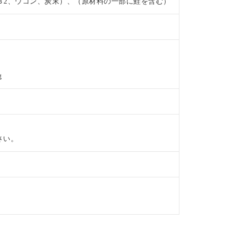
ンＢ2、ウコン、炭末）、（原材料の一部に鮭を含む）
g
さい。