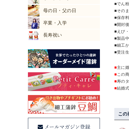
■でん
沢グルメ
母の日・父の日
■その
物 #お
■保存
に #ワ
卒業・入学
■開封
#valent
■えび
ods #s
長寿祝い
御品 
■製品
■細工
■受注
■
主に
■
この
■
寿の
■
結婚
この