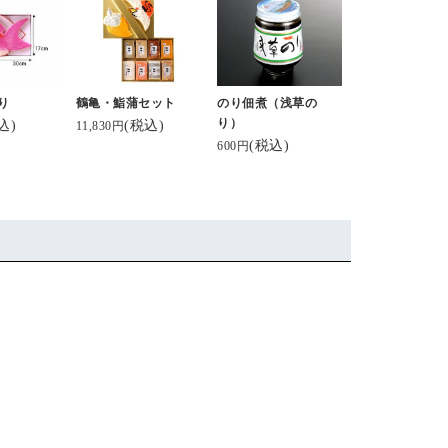
り
鶴亀・鮨蒲セット
のり佃煮（浅草の
り）
込)
(税込)
11,830円
(税込)
600円