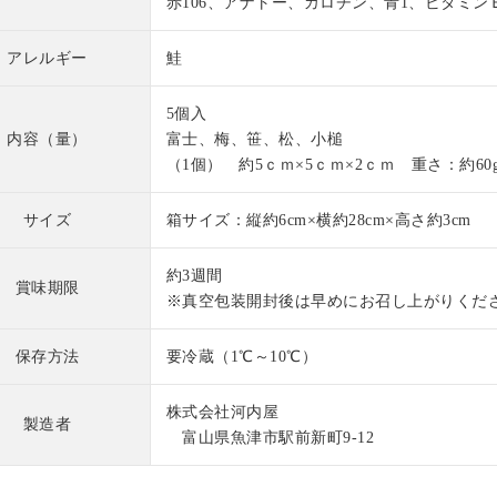
赤106、アナトー、カロチン、青1、ビタミ
つ個包装ですので、少し
楽しみ頂けます✨
アレルギー
鮭
も電話も受付Ok!お届け
5個入
間帯、全て指定できま
内容（量）
富士、梅、笹、松、小槌
（1個） 約5ｃｍ×5ｃｍ×2ｃｍ 重さ：約60
丁寧に手作りしていま
サイズ
箱サイズ：縦約6cm×横約28cm×高さ約3cm
、受注生産でございま
早めにお申し込みくだ
約3週間
‍♂️
賞味期限
※真空包装開封後は早めにお召し上がりくだ
tcarrre #バレンタインか
#河内屋 #クラフト #
保存方法
要冷蔵（1℃～10℃）
 #職人技 #バレンタ
ト #プチギフト #ギ
株式会社河内屋
おすすめ #贈り物にオ
製造者
富山県魚津市駅前新町9-12
 #大切な人への贈り物
い #出産祝いギフト #
い #富山グルメ #金