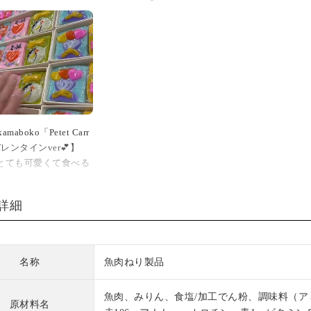
kamaboko「Petet Carr
レンタインver💕】
「とても可愛くて食べる
ったいない！」
「パッケージもオシャレ
詳細
に喜ばれました♪」
シーンでプチギフトと
好評頂いている「iwai
名称
魚肉ねり製品
ko Petet Carre」。バ
インデー限定のデザイ
魚肉、みりん、食塩/加工でん粉、調味料（ア
売中でございます😊
原材料名