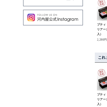
プティ
リアー
入）
2,280円
これ
プティ
リアー
入）