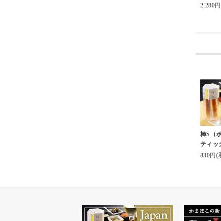
2,280円
棒S（
ティッ
(
830円