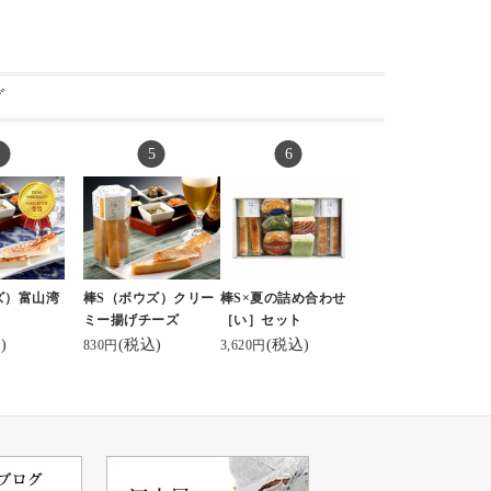
グ
ズ）富山湾
棒S（ボウズ）クリー
棒S×夏の詰め合わせ
ミー揚げチーズ
［い］セット
)
(税込)
(税込)
830円
3,620円