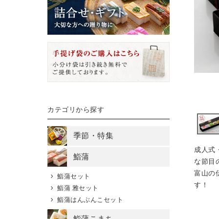
カテゴリから探す
季節・特集
成人式
鮨蒲
な節目
富山の
鮨蒲セット
す！
鮨蒲 雅セット
鮨蒲はんぶんこセット
鮨蒲こまち