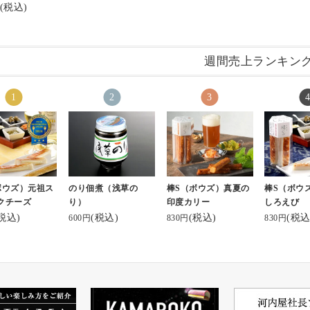
(税込)
週間売上ランキン
ボウズ）元祖ス
のり佃煮（浅草の
棒S（ボウズ）真夏の
棒S（ボウ
クチーズ
り）
印度カリー
しろえび
税込)
(税込)
(税込)
(税込
600円
830円
830円