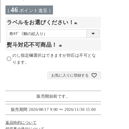
46
[
ポイント進呈 ]
ラベルをお選びください！
(
必
熨斗対応不可商品！
須
のし指定欄選択はできますが対応は不可とな
(
)
ります。
必
須
お気に入りに登録する
)
販売開始前です。
販売期間
2026/08/17 9:00
〜
2026/11/30 15:00
返品特約について
領収書の発行について