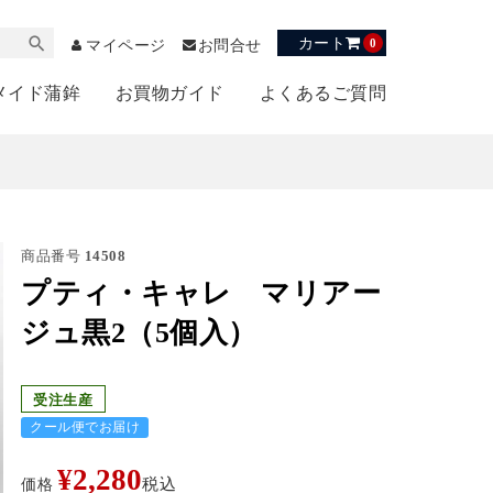
カート
0
マイページ
お問合せ
メイド蒲鉾
お買物ガイド
よくあるご質問
商品番号
14508
プティ・キャレ マリアー
ジュ黒2（5個入）
受注生産
クール便でお届け
¥
2,280
価格
税込