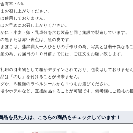
粉含有率：6％
 #北陸グルメ #練り
ままお召し上がりください。
酒に合う #ビールと共
料は使用しておりません。
インとともに #酒の肴
後はお早めにお召し上がりください。
ine #gifts #japanesefo
・かに・小麦・卵・乳成分を含む製品と同じ施設で製造しています。
urimi #fishcake #本日の
#鯛のしっぽにハート
中の黒または赤い斑点は、魚の皮です。
かまぼこは、蒲鉾職人一人ひとりの手作りの為、写真とは若干異なる
生産の為、お届日の１０日前までには、ご注文をお願い致します。
婚礼用の引出物として箱がデザインされており、包装はしておりませ
商品は「のし」を付けることが出来ません。
タグか、５種類のラベルシールから１つをお選びください。
式場やホテルなど、直接納品することが可能です。備考欄にご婚礼の
商品を見た人は、こちらの商品もチェックしています！