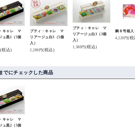
プティ・キャレ マ
・キャレ マ
プティ・キャレ マ
鯛８号箱入
リアージュ白3（3個
ジュ黒1（5個
リアージュ白3（5個
(税
4,220円
入）
入）
(税込)
1,380円
(税込)
(税込)
2,280円
までにチェックした商品
・キャレ マ
ジュ黒2（5個