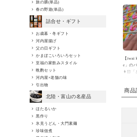
旅の膳(単品)
春の野遊(単品)
詰合せ・ギフト
お歳暮・冬ギフト
河内屋揚げ
父の日ギフト
かまぼこいろいろセット
【iwai 
至福の家飲みスタイル
e」のバ
晩酌セット
👩
河内屋×老舗の味
のがも
引出物
👧
商品
で非常
北陸・富山の名産品
様々な
ほたるいか
してご
黒作り
kamabo
氷見うどん・大門素麺
レンタ
珍味佃煮
ンも販