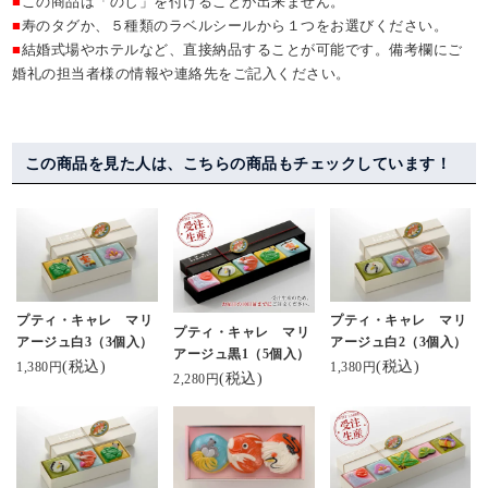
■
この商品は「のし」を付けることが出来ません。
■
寿のタグか、５種類のラベルシールから１つをお選びください。
■
結婚式場やホテルなど、直接納品することが可能です。備考欄にご
婚礼の担当者様の情報や連絡先をご記入ください。
この商品を見た人は、こちらの商品もチェックしています！
プティ・キャレ マリ
プティ・キャレ マリ
プティ・キャレ マリ
アージュ白3（3個入）
アージュ白2（3個入）
アージュ黒1（5個入）
(税込)
(税込)
1,380円
1,380円
(税込)
2,280円