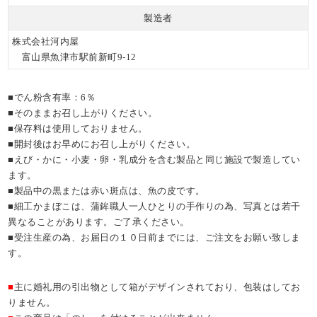
に #ワインとともに #
製造者
酒の肴 #valentine #gi
fts #japanesefoods #s
株式会社河内屋
urimi #fishcake #本日
富山県魚津市駅前新町9-12
の御品 #鯛のしっぽ
にハート
■でん粉含有率：6％
■そのままお召し上がりください。
■保存料は使用しておりません。
■開封後はお早めにお召し上がりください。
■えび・かに・小麦・卵・乳成分を含む製品と同じ施設で製造してい
ます。
■製品中の黒または赤い斑点は、魚の皮です。
■細工かまぼこは、蒲鉾職人一人ひとりの手作りの為、写真とは若干
異なることがあります。ご了承ください。
■受注生産の為、お届日の１０日前までには、ご注文をお願い致しま
す。
■
主に婚礼用の引出物として箱がデザインされており、包装はしてお
りません。