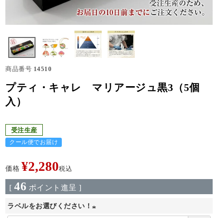
商品番号
14510
プティ・キャレ マリアージュ黒3（5個
入）
受注生産
クール便でお届け
¥
2,280
価格
税込
46
[
ポイント進呈 ]
ラベルをお選びください！