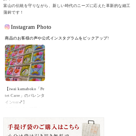
富山の伝統を守りながら、新しい時代のニーズに応えた革新的な細工
蒲鉾です！
Instagram Photo
商品のお客様の声や公式インスタグラムをピックアップ!
【iwai kamaboko「Pe
tet Carre」のバレンタ
インver💕】
👩🏻「とても可愛く
て食べるのがもった
いない！」
👧🏼「パッケージも
オシャレで非常に喜