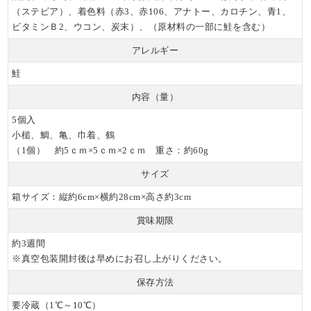
職人が丁寧に手作り
（ステビア）、着色料（赤3、赤106、アナトー、カロチン、青1、
していますので、受
ビタミンＢ2、ウコン、炭末）、（原材料の一部に鮭を含む）
注生産でございま
アレルギー
す。お早めにお申し
込みくださいませ🙇‍♂️
鮭
内容（量）
#petetcarrre #バレン
タインかまぼこ #河
5個入
内屋 #クラフト #かま
小槌、鯛、亀、巾着、鶴
ぼこ #職人技 #バレン
（1個） 約5ｃｍ×5ｃｍ×2ｃｍ 重さ：約60g
タインギフト #プチ
サイズ
ギフト #ギフトにお
すすめ #贈り物にオ
箱サイズ：縦約6cm×横約28cm×高さ約3cm
ススメ #大切な人へ
賞味期限
の贈り物 #結婚祝い #
出産祝いギフト #誕
約3週間
生日祝い #富山グル
※真空包装開封後は早めにお召し上がりください。
メ #金沢グルメ #北陸
保存方法
グルメ #練り物 #お酒
に合う #ビールと共
要冷蔵（1℃～10℃）