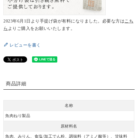
ばれました♪」
様々なシーンでプチ
2023年6月1日より手提げ袋が有料になりました。必要な方は
こち
ギフトとしてご好評
ら
よりご購入をお願いいたします。
頂いている「iwai ka
maboko Petet Carr
レビューを書く
e」。バレンタインデ
ー限定のデザインも
販売中でございます
😊
1つ1つ個包装ですの
商品詳細
で、少しずつお楽し
み頂けます✨
名称
WEBも電話も受付O
k!お届け日、時間
魚肉ねり製品
帯、全て指定できま
原材料名
す!💓
魚肉、みりん、食塩/加工でん粉、調味料（アミノ酸等）、甘味料