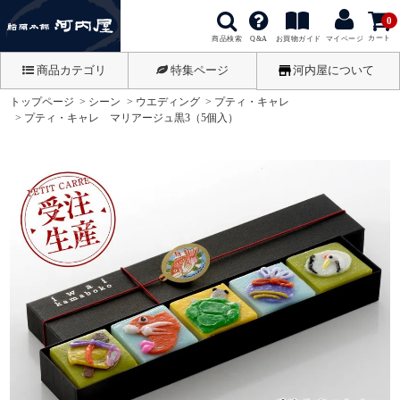
0
カート
商品検索
お買物ガイド
Q&A
マイページ
商品カテゴリ
特集ページ
河内屋について
トップページ
シーン
ウエディング
プティ・キャレ
プティ・キャレ マリアージュ黒3（5個入）