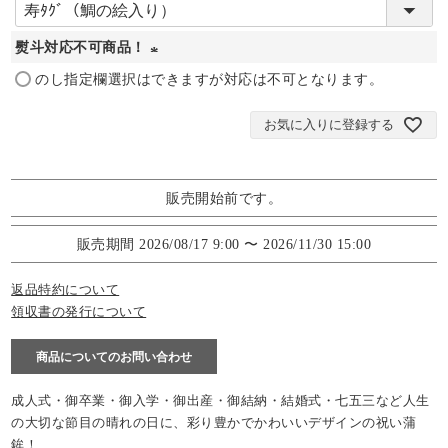
(
必
熨斗対応不可商品！
須
(
)
のし指定欄選択はできますが対応は不可となります。
必
お気に入りに登録する
須
)
販売開始前です。
販売期間
2026/08/17 9:00
〜
2026/11/30 15:00
返品特約について
領収書の発行について
商品についてのお問い合わせ
成人式・御卒業・御入学・御出産・御結納・結婚式・七五三など人生
の大切な節目の晴れの日に、彩り豊かでかわいいデザインの祝い蒲
鉾！