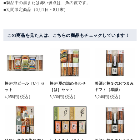
■製品中の黒または赤い斑点は、魚の皮です。
■期間限定商品（6月1日～8月末）
この商品を見た人は、こちらの商品もチェックしています！
棒S×地ビール［い］セ
棒S×夏の詰め合わせ
美酒と棒Ｓのおつまみ
ット
［は］セット
ギフト（感謝）
(税込)
(税込)
(税込)
4,058円
5,330円
5,246円