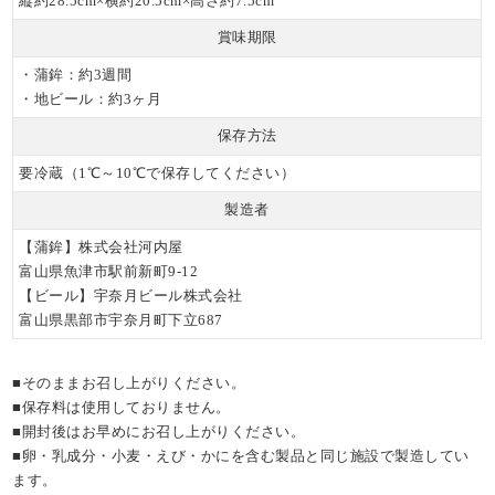
縦約28.5cm×横約20.5cm×高さ約7.5cm
賞味期限
・蒲鉾：約3週間
・地ビール：約3ヶ月
保存方法
要冷蔵（1℃～10℃で保存してください）
製造者
【蒲鉾】株式会社河内屋
富山県魚津市駅前新町9-12
【ビール】宇奈月ビール株式会社
富山県黒部市宇奈月町下立687
■そのままお召し上がりください。
■保存料は使用しておりません。
■開封後はお早めにお召し上がりください。
■卵・乳成分・小麦・えび・かにを含む製品と同じ施設で製造してい
ます。