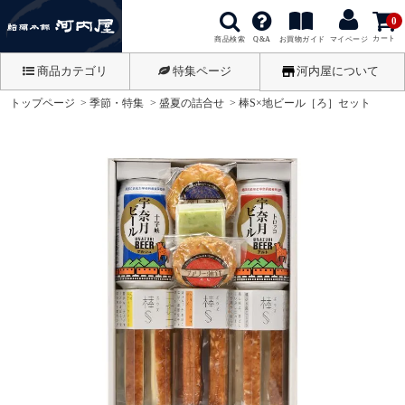
0
カート
商品検索
お買物ガイド
Q&A
マイページ
商品カテゴリ
特集ページ
河内屋について
トップページ
季節・特集
盛夏の詰合せ
棒S×地ビール［ろ］セット