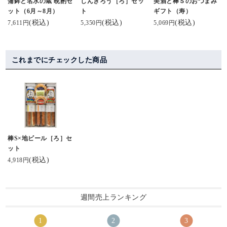
蒲鉾と名水の蔵 晩酌セ
しんきろう［ろ］セッ
美酒と棒Ｓのおつまみ
ット（6月～8月）
ト
ギフト（寿）
(税込)
(税込)
(税込)
7,611円
5,350円
5,069円
これまでにチェックした商品
棒S×地ビール［ろ］セ
ット
(税込)
4,918円
週間売上ランキング