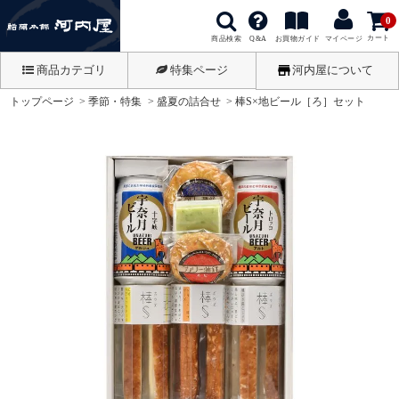
0
カート
商品検索
お買物ガイド
Q&A
マイページ
商品カテゴリ
特集ページ
河内屋について
トップページ
季節・特集
盛夏の詰合せ
棒S×地ビール［ろ］セット