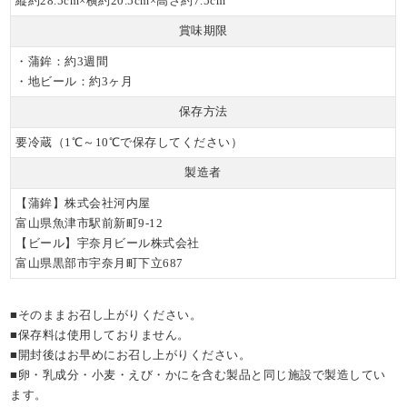
縦約28.5cm×横約20.5cm×高さ約7.5cm
賞味期限
・蒲鉾：約3週間
・地ビール：約3ヶ月
保存方法
要冷蔵（1℃～10℃で保存してください）
製造者
【蒲鉾】株式会社河内屋
富山県魚津市駅前新町9-12
【ビール】宇奈月ビール株式会社
富山県黒部市宇奈月町下立687
■そのままお召し上がりください。
■保存料は使用しておりません。
■開封後はお早めにお召し上がりください。
■卵・乳成分・小麦・えび・かにを含む製品と同じ施設で製造してい
ます。