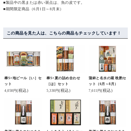
■製品中の黒または赤い斑点は、魚の皮です。
■期間限定商品（6月1日～8月末）
この商品を見た人は、こちらの商品もチェックしています！
棒S×地ビール［い］セ
棒S×夏の詰め合わせ
蒲鉾と名水の蔵 晩酌セ
ット
［は］セット
ット（6月～8月）
(税込)
(税込)
(税込)
4,058円
5,330円
7,611円