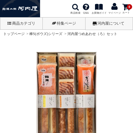
0
カート
商品検索
お買物ガイド
Q&A
マイページ
商品カテゴリ
特集ページ
河内屋について
トップページ
棒S(ボウズ)シリーズ
河内屋つめあわせ（ろ）セット