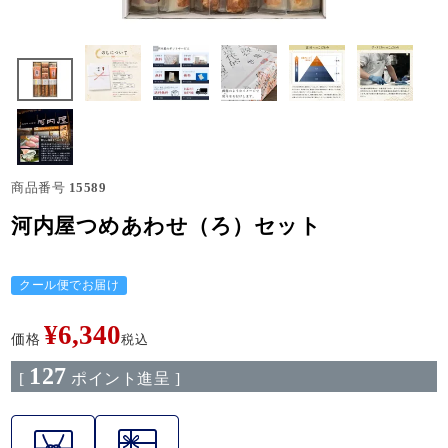
商品番号
15589
河内屋つめあわせ（ろ）セット
クール便でお届け
¥
6,340
価格
税込
127
[
ポイント進呈 ]