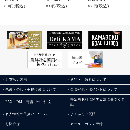
(税込)
(税込)
(税込)
830円
830円
830円
お支払い方法
送料・手数料について
包装・のし・手提げ袋について
会員登録・ポイントについて
特定商取引に関する法に基づく表
FAX・DM・電話でのご注文
記
個人情報の取扱いについて
よくあるご質問
お問合せ
メールマガジン登録