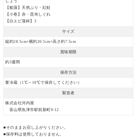
しょう
【鮨蒲】天然ぶり・紅鮭
【小巻】赤・昆布しぐれ
【白エビ蒲鉾】3
サイズ
縦約28.5cm×横約20.5cm×高さ約7.5cm
賞味期限
約3週間
保存方法
要冷蔵（1℃～10℃で保存してください）
製造者
株式会社河内屋
富山県魚津市駅前新町9-12
■そのままお召し上がりください。
■保存料は使用しておりません。