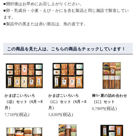
■開封後はお早めにお召し上がりください。
■卵・乳成分・小麦・えび・かにを含む製品と同じ施設で製造してい
ます。
■製品中の黒または赤い斑点は、魚の皮です。
この商品を見た人は、こちらの商品もチェックしています！
かまぼこいろいろ
かまぼこいろいろ
棒S×夏の詰め合わせ
（ほ）セット（6月～8
（に）セット（6月～8
［に］セット
月）
月）
(税込)
6,700円
(税込)
(税込)
7,710円
5,820円