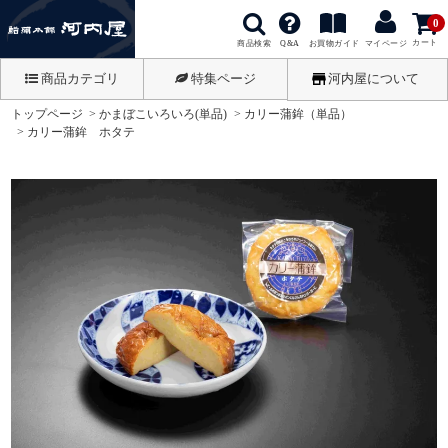
0
カート
商品検索
お買物ガイド
Q&A
マイページ
商品カテゴリ
特集ページ
河内屋について
トップページ
かまぼこいろいろ(単品)
カリー蒲鉾（単品）
カリー蒲鉾 ホタテ