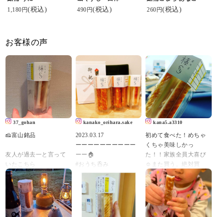
(税込)
(税込)
(税込)
1,180円
490円
260円
お客様の声
37_gohan
kanako_orihara.sake
kana5.a3310
🧀富山銘品
2023.03.17
初めて食べた！めちゃ
ーーーーーーーーーー
くちゃ美味しかっ
友人が過去一と言って
ーー🏠
た！！家族全員大喜び
いたこちら
#おうち呑み
☺️また買う。絶対買
確かに最高に美味しか
🏠ーーーーーーーーー
う！鮨蒲本舗河内屋の
った
ーー
ロングセラー商品らし
い。知らんかったー
#棒S
私事ですが本日#mybirth
「棒S（ボウズ）」
#元祖スティックチーズ
day です。
#ますのすし源#棒S#ボ