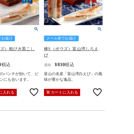
でお届け
クール便でお届け
ウズ）粗びき黒こし
棒S（ボウズ）富山湾しろえ
び
0
¥
830
税込
税込
価格
のパンチが効いて、ビ
富山の名産「富山湾白えび」の風
ンにも合います。
味が豊かな逸品。
に入れる
カートに入れる