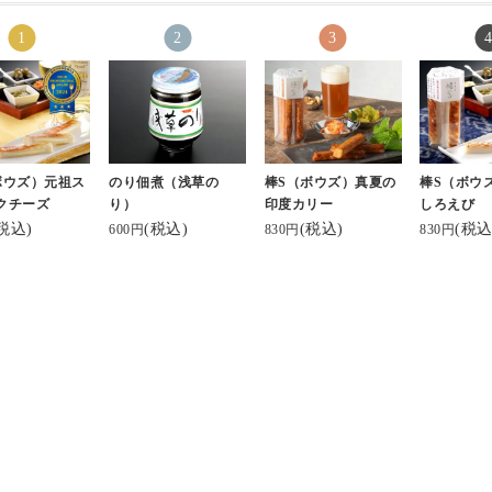
⁡と、言われ⁡
「棒S（ボウズ）」
ユニットKIGI(
きました😊
⁡⁡
#ますのすし源#棒S#
o)による
⁡現地から送ってくれ
ボウズ#ちーかまの王
パッケージ
瞬間、あまりの
た【棒s(ボウズ)】
様
インがとて
( 〃∇〃)ﾂ ｷ
⁡めっちゃ美味しい～♥
品。
ｯ♡っと叫んだく
ネーミングも良き笑⁡
⁡⁡
昨夜放送さ
ボウズ）元祖ス
のり佃煮（浅草の
棒S（ボウズ）真夏の
棒S（ボウ
い💎✦‧.｡.:
⁡…でも
レビ系『秘
クチーズ
り）
印度カリー
しろえび
⁡⁡
ンSHOW
税込)
(税込)
(税込)
(税込
600円
830円
830円
勿論、これまで
🎶世界じゃそれを土産
されていま
の受賞をされて
と言うんだぜ🎶⁡
しながらい
でお墨付きです
⁡⁡
た😊
#ホワイトデー #チー
かま ⁡
#鮨蒲本舗河
りと味覚を堪能
⁡#棒s #ボウズ⁡ #河内屋
#元祖ステ
いただきます〜
#富山 #魚津
ズ #ステ
とうございます
#大正解 #優勝 #ブラ
こ #KIGI
ックペッパー
デザイン #
富山のかま