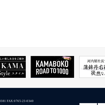
0381
FAX:0765-23-0340