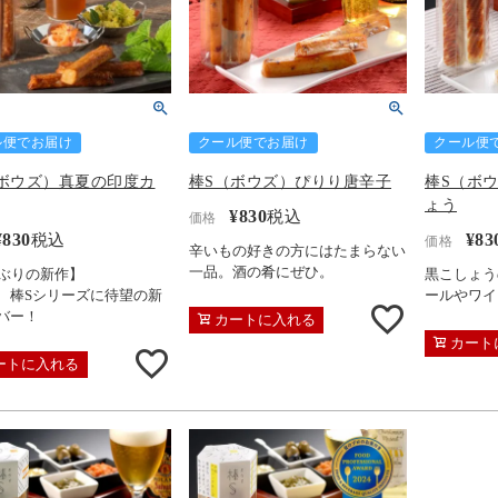
ル便でお届け
クール便でお届け
クール便
ボウズ）真夏の印度カ
棒S（ボウズ）ぴりり唐辛子
棒S（ボ
ょう
¥
830
税込
価格
¥
830
¥
83
税込
価格
辛いもの好きの方にはたまらない
一品。酒の肴にぜひ。
年ぶりの新作】
黒こしょう
、棒Sシリーズに待望の新
ールやワイ
バー！
カートに入れる
カート
ートに入れる