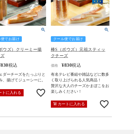
ル便でお届け
クール便でお届け
ボウズ）クリーミー揚
棒S（ボウズ）元祖スティッ
ーズ
クチーズ
¥
830
¥
830
税込
税込
価格
ェダーチーズをたっぷりと
有名テレビ番組や雑誌などに数多
み、揚げてジューシーに。
く取り上げられる人気商品！
贅沢な大人のチーズかまぼこをお
楽しみください！
ートに入れる
カートに入れる