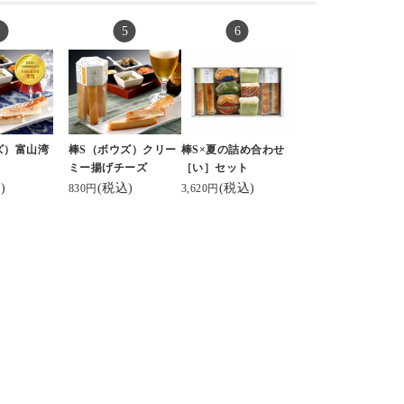
kigi.inf
生#asahi#棒s#棒s元祖
り】
はなんでもOK、鱒は
ネーミング・
スティックチーズ #鮨
をいただきまし
レアで肉厚、なタイプ
などのデザ
蒲本舗河内屋 #頂き物
が大好きです。
も好きな商
#練り製品#暮らしの
開けた瞬間、
最近は炙りなんかも🌞
コト#暮らしのキロク
美しさにヾ( 〃∇
.
ｬｰｰｰｯ♡っと
そして富山といえばか
れた日本テ
らい😍
まぼこ。
ズ）富山湾
棒S（ボウズ）クリー
棒S×夏の詰め合わせ
密のケンミ
宝石箱みたい💎✦
#河内屋 さんのスティ
ミー揚げチーズ
［い］セット
極』にて紹介
*･:.
)
(税込)
(税込)
ックタイプの #棒s
830円
3,620円
した。視聴
お味も勿論、
がとてもおすすめ。手
ただきまし
に数々の受賞
軽だしタンパク質だし
いるのでお墨
おいしい。
(*^^*)
.
内屋 #棒S
#富山 #富山グルメ #
ィックチー
秋の実りと味
富山県 #実家飯 #鱒の
ィックかまぼ
させていただ
寿司 #ヘルシーおやつ
 #パッケージ
ありがとうご
富山名産 #
🥰
ぼこ #富山