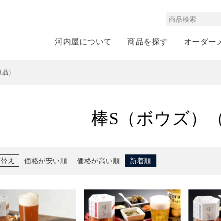
河内屋について
商品を探す
オーダー
単品）
棒S（ボウズ）
び替え
価格が安い順
価格が高い順
新着順