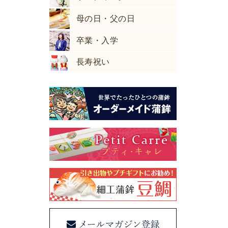
ルフード #魚津市
#蒲鉾本
母の日・父の日
 #蒲鉾 #かまぼ
#棒s元
#魚肉練り製品 #か
ーズ #美
卒業・入学
このある暮らし
7.ko 
せした
長寿祝い
い