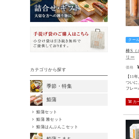
クー
棒S（
リー
価格
カテゴリから探す
【11
ついに
季節・特集
フレー
鮨蒲
カ
鮨蒲セット
鮨蒲 雅セット
鮨蒲はんぶんこセット
鮨蒲こまち