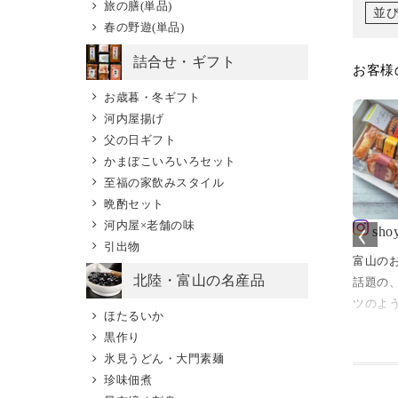
旅の膳(単品)
並
春の野遊(単品)
詰合せ・ギフト
お客様
お歳暮・冬ギフト
河内屋揚げ
父の日ギフト
かまぼこいろいろセット
至福の家飲みスタイル
晩酌セット
河内屋×老舗の味
alt_pollock
rasuku215
lavida_de_emmi
sho
引出物
e
県魚津市の鮨蒲本
🍺
富山の
北陸・富山の名産品
屋さん(kamabo
#ちょっと早飲み
話題の
実家から大好物が届き
jp)の棒S(元祖ステ
ツのよ
ました。
ほたるいか
クチーズ)
#ビール#🍺#beer
陸味の老
鱒寿司は、酢飯のしま
黒作り
#チーズステック
河内屋
り具合と、鱒のレア度
氷見うどん・大門素麺
しさはもちろんで
秋季限
でチャートが作れるの
珍味佃煮
、クリエイティブ
#アサヒ生ビール#黒
詰め合わ
ですが、わたしは酢飯