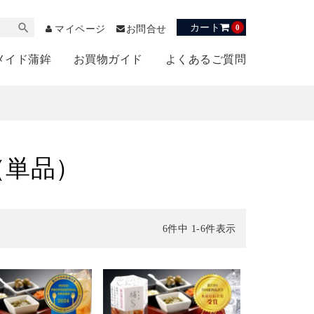
カート
0
マイページ
お問合せ
メイド蒲鉾
お買物ガイド
よくあるご質問
（単品）
6
件中
1
-
6
件表示