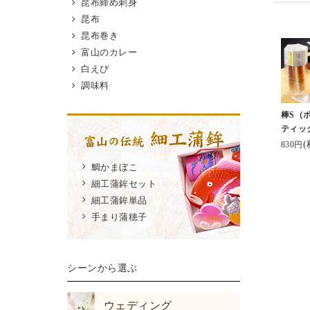
昆布締め刺身
KIGI(kigi.inf
生#asahi#棒s#棒s元祖
り】
はなんでもOK、鱒は
昆布
によるネーミング・
スティックチーズ #鮨
をいただ
レアで肉厚、なタイプ
昆布巻き
ケージなどのデザ
蒲本舗河内屋 #頂き物
が大好きです。
富山のカレー
がとても好きな商
#練り製品#暮らしの
開けた
最近は炙りなんかも🌞
白えび
コト#暮らしのキロク
美しさにヾ
.
調味料
ｬｰｰｰ
そして富山といえばか
放送された日本テ
らい😍
まぼこ。
棒S（
系『秘密のケンミ
宝石箱みた
#河内屋 さんのスティ
ティッ
HOW極』にて紹介
*･:.
(
ックタイプの #棒s
830円
ていました。視聴
お味も
がとてもおすすめ。手
鯛かまぼこ
がらいただきまし
に数々
軽だしタンパク質だし
細工蒲鉾セット
いるの
おいしい。
細工蒲鉾単品
(*^^*)
.
手まり蒲穂子
蒲本舗河内屋 #棒S
#富山 #富山グルメ #
祖スティックチー
秋の実
富山県 #実家飯 #鱒の
#スティックかまぼ
させて
寿司 #ヘルシーおやつ
シーンから選ぶ
KIGI #パッケージ
ありが
イン #富山名産 #
🥰
ウェディング
のかまぼこ #富山