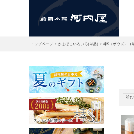
検索
トップページ
かまぼこいろいろ(単品)
棒S（ボウズ）（
並