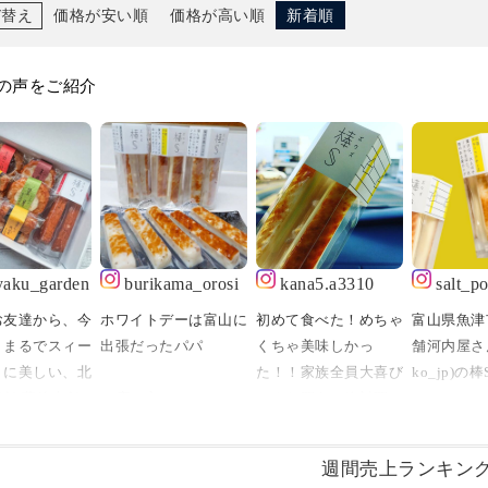
び替え
価格が安い順
価格が高い順
新着順
の声をご紹介
yaku_garden
burikama_orosi
kana5.a3310
salt_po
お友達から、今
ホワイトデーは富山に
初めて食べた！めちゃ
富山県魚津
、まるでスィー
出張だったパパ⁡⁡⁡⁡
くちゃ美味しかっ
舗河内屋さん
うに美しい、北
た！！家族全員大喜び
ko_jp)の
舗 蒲鉾本舗
⁡お店の方に
☺️また買う。絶対買
ィックチー
さんの
⁡【ホワイトデー⁡にめ
う！鮨蒲本舗河内屋の
定創作かまぼこ
っちゃ⁡おすすめで
ロングセラー商品らし
美味しさは
週間売上ランキン
せ 【秋の実
す！】⁡
い。知らんかったー
すが、クリ