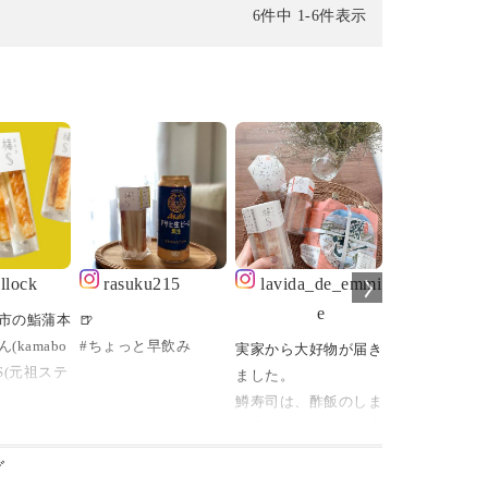
6
件中
1
-
6
件表示
llock
rasuku215
lavida_de_emmi
shoyaku_
e
市の鮨蒲本
🍺
富山のお友達
(kamabo
#ちょっと早飲み
話題の、まる
実家から大好物が届き
棒S(元祖ステ
ツのように美
ました。
ズ)
#ビール#🍺#beer
陸味の老舗 蒲
鱒寿司は、酢飯のしま
#チーズステック
河内屋さんの
り具合と、鱒のレア度
もちろんで
秋季限定創作
でチャートが作れるの
グ
エイティブ
#アサヒ生ビール#黒
詰め合わせ 【
ですが、わたしは酢飯