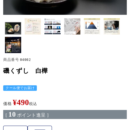
商品番号
04002
磯くずし 白樺
クール便でお届け
¥
490
価格
税込
10
[
ポイント進呈 ]