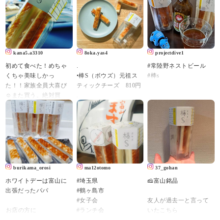
kana5.a3310
8oka.yas4
projectdive1
初めて食べた！めちゃ
.
#常陸野ネストビール
くちゃ美味しかっ
•棒S（ボウズ）元祖ス
#棒s
た！！家族全員大喜び
ティックチーズ 810円
☺️また買う。絶対買
.
う！鮨蒲本舗河内屋の
可愛らしいスティック
ロングセラー商品らし
タイプのチーズかまぼ
い。知らんかったー
こを発見！
「棒S（ボウズ）」
てことで早速お取り寄
#ますのすし源#棒S#ボ
せ。
ウズ#ちーかまの王様
かまぼこ専門店「河内
屋」さんが開発したス
burikama_orosi
ma12otomo
37_gohan
ティックかまぼこシリ
ホワイトデーは富山に
#埼玉県
🧀富山銘品
ーズ「棒S（ボウズ）」
出張だったパパ⁡⁡⁡⁡
#鶴ヶ島市
の中から
#女子会
友人が過去一と言って
たっぷり濃厚なチーズ
⁡お店の方に
#ランチ会
いたこちら
がサンドされた