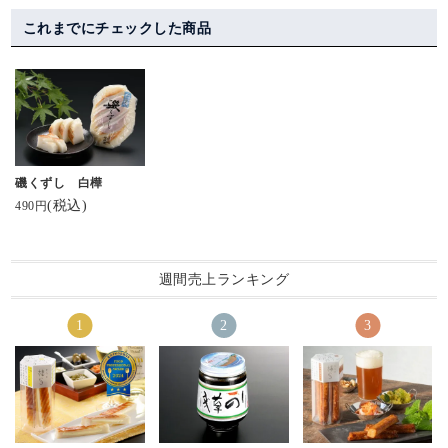
⁡【ホワイトデー⁡にめっ
#洋風レストラン
確かに最高に美味しか
スティックチーズを。
ちゃ⁡おすすめです！】⁡
#balena
った
チーズかまぼこ大好き
これまでにチェックした商品
⁡と、言われ⁡
#バレーナ
♡
⁡⁡
#さつまいものスープ
#棒S
というか練り物とチー
⁡現地から送ってくれた
#デミグラスソースハン
#元祖スティックチーズ
ズの組み合わせって間
【棒s(ボウズ)】
バーグ
#富山
違いないやつ。
⁡めっちゃ美味しい～♥ネ
可愛らしい六角形をし
ーミングも良き笑⁡
#お盆休み終了
たパッケージの中に個
⁡⁡
#帰省で
包装になったチーズか
⁡…でも
#たべた
磯くずし 白樺
まぼこ。
⁡⁡
#美味しかったもの
(税込)
490円
かまぼことは思えない
🎶世界じゃそれを土産
#家庭の味
スタイリッシュでかっ
と言うんだぜ🎶⁡
#リクエスト
こいいパッケージにき
⁡⁡
#豚汁
ゅん。
週間売上ランキング
#ホワイトデー #チーか
#おばんざい
一つ一つ個包装になっ
ま ⁡
#美味しすぎた
てるのも嬉しい！
⁡#棒s #ボウズ⁡ #河内屋 #
#懐かしい味
もちろん見た目だけじ
富山 #魚津
#源ますのすし
ゃなく、お味も◎
#大正解 #優勝 #ブラッ
#ますのすし
特注でオーダーされた
クペッパー
#棒s
すり身と厳選した素材
#わらび餅
を合わせて仕上げられ
#わらび大福
たスティックかまぼこ
#和菓子
は絶品！