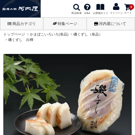
0
カート
商品検索
お買物ガイド
Q&A
マイページ
商品カテゴリ
特集ページ
河内屋について
トップページ
かまぼこいろいろ(単品)
磯くずし（単品）
磯くずし 白樺