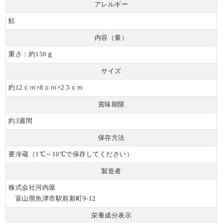
アレルギー
鮭
内容（量）
重さ：約150ｇ
サイズ
約12ｃｍ×8ｃｍ×2.5ｃｍ
賞味期限
約3週間
保存方法
要冷蔵（1℃～10℃で保存してください）
製造者
株式会社河内屋
富山県魚津市駅前新町9-12
栄養成分表示