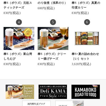
#和菓子好き
棒S（ボウズ）元祖ス
のり佃煮（浅草のり）
棒S（ボウズ）真夏の
優しいかまぼこの風味
#美味
ティックチーズ
印度カリー
(税込)
600円
とたっぷりサンドされ
#delicious
(税込)
(税込)
830円
830円
た濃厚なチーズがぴっ
#みなさん
たりすぎて♡
#ありがとう ♡♡
お酒のお供にももちろ
ん。
おかずとしても◎
なんならお弁当のおか
ずにも◎
小さなお子さんからお
父さんまで
棒S（ボウズ）富山湾
棒S（ボウズ）クリー
棒S×夏の詰め合わせ
老若男女問わずおすす
しろえび
ミー揚げチーズ
［い］セット
めできちゃう！
(税込)
(税込)
(税込)
830円
830円
3,620円
ジャパン・フード・セ
レクションでグランプ
リを受賞したのも納
得。
他にも粗挽き黒こしょ
うや唐辛子、富山湾し
ろえびに揚げチーズな
ど。
棒Sシリーズは全部で5