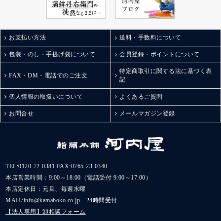
種類あるそう！
どれもこれも美味しそ
うすぎる組み合わせ。
甘いものは苦手って方
お支払い方法
送料・手数料について
への贈り物や手土産に
も最適◎
包装・のし・手提げ袋について
会員登録・ポイントについて
また自分用にもお取り
特定商取引に関する法に基づく表
寄せしたいなぁ。
FAX・DM・電話でのご注文
記
ごちそうさまでした。
.
個人情報の取扱いについて
よくあるご質問
#ギフトにおすすめ#お
取り寄せグルメ#富山観
お問合せ
メールマガジン登録
光#金沢観光#お酒に合
う#棒S#おつまみメニュ
ー#かまぼこ#棒s元祖ス
ティックチーズ#スティ
ックチーズ#チーズかま
TEL:
0120-72-0381
FAX:0765-23-0340
ぼこ#チーズ蒲鉾#蒲鉾#
本店営業時間：9:00～18:00（電話受付 9:00～17:00）
元祖スティックチーズ#
本店定休日：元旦、毎週水曜
ボウズ#河内屋#鮨蒲本
MAIL:
info@kamaboko.co.jp
24時間受付
舗河内屋#鮨蒲本舗#ス
【法人専用】卸相談フォーム
ティックかまぼこ#ステ