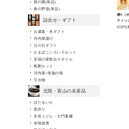
旅の膳(単品)
（税込）
手軽 なおつまみ❣️
ネーミン
そして富山といえばか
春の野遊(単品)
ック入り（お歳暮
⁡⁡
まぼこ。
棒S（
入り） 3,500
噛んだ時にチーズのと
⁡…でも
詰合せ・ギフト
#河内屋 さんのスティ
ティッ
ろっと感が
⁡⁡
(
ックタイプの #棒s
830円
お歳暮・冬ギフト
堪らなく美味しい😋
🎶世界
がとてもおすすめ。手
河内屋揚げ
は魚津にあるが、
と言うん
軽だしタンパク質だし
父の日ギフト
駅前のとやマルシ
お酒も進みます🤭
⁡⁡
おいしい。
かまぼこいろいろセット
にも店舗があるか
#ホワイ
.
至福の家飲みスタイル
ちょっとしたお土
#ビール進む #チー
かま ⁡
#富山 #富山グルメ #
晩酌セット
も使いやすい☝️🙂
ズがとろ
⁡#棒s 
富山県 #実家飯 #鱒の
河内屋×老舗の味
#北陸のお土産ロング
#富山 
寿司 #ヘルシーおやつ
引出物
は食べなかったけ
セラー
#大正解
#クリーミー揚げ
#河内屋 #酒のあ
ックペ
北陸・富山の名産品
ズ 味もある（5種
て #酒スタグラム
は4,340円）。
#保存料無添加 #プ
ほたるいか
つ5本入りなんだ
レゼントに #お土産
黒作り
、👶がバクバク食
に
氷見うどん・大門素麺
、子供達にも大人
PR kamaboko_jp
珍味佃煮