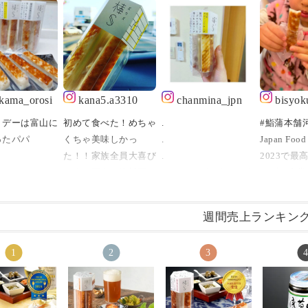
ikama_orosi
kana5.a3310
chanmina_jpn
bisyok
トデーは富山に
初めて食べた！めちゃ
.
#鮨蒲本舗
パパ⁡⁡⁡⁡
くちゃ美味しかっ
.
Japan Food 
た！！家族全員大喜び
.
2023で最
方に
☺️また買う。絶対買
このチーズかまぼこう
ンプリ金賞
イトデー⁡にめ
う！鮨蒲本舗河内屋の
めぇ。
た、鮨蒲本
おすすめで
ロングセラー商品らし
こればっか食べてる( ˙
棒S（ボウ
週間売上ランキン
い。知らんかったー
༥˙ )
・
れ⁡
「棒S（ボウズ）」
まじでおすすめ😋💚
#元祖ステ
#ますのすし源#棒S#
.
ズ
ら送ってくれ
ボウズ#ちーかまの王
.
#富山湾し
(ボウズ)】
様
河内屋の「棒S(ボウ
#粗びき黒
ゃ美味しい～♥
ズ)」✨
#ぴりり唐