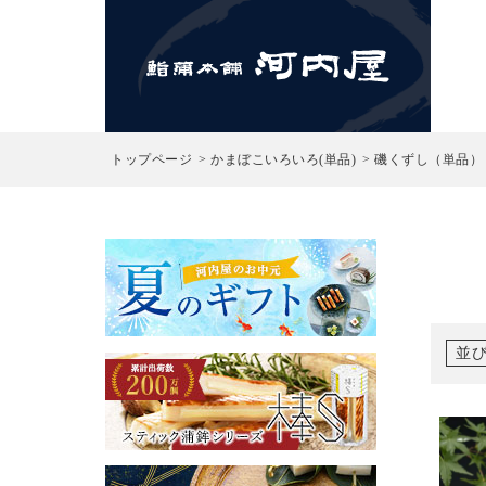
検索
トップページ
かまぼこいろいろ(単品)
磯くずし（単品）
並