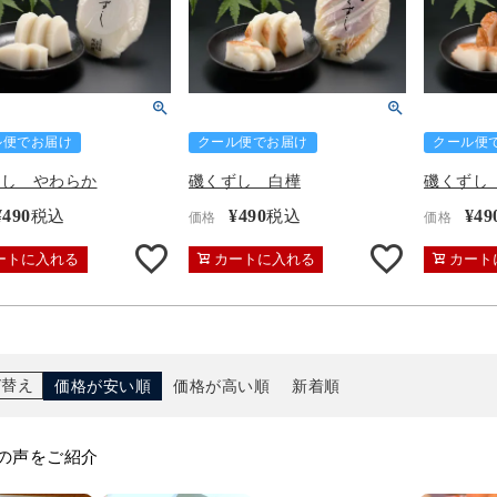
ル便でお届け
クール便でお届け
クール便
ずし やわらか
磯くずし 白樺
磯くずし
¥
490
¥
490
¥
49
税込
税込
価格
価格
ートに入れる
カートに入れる
カート
び替え
価格が安い順
価格が高い順
新着順
の声をご紹介