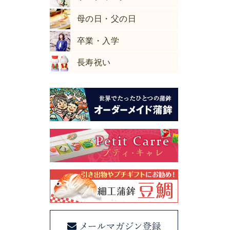
歳暮
歳暮ギフト
母の日・父の日
歳暮向け
卒業・入学
anfoodselectionグ
プリ受賞
長寿祝い
山ステーションシ
アンバサダー
山駅前あそび
やマルシェ
連れグルメ富山
山駅前グルメ
山テイクアウトグ
食倶楽部活動記録
週のでぶ活
ン活
週のでぶ活
食倶楽部活動記録
ろう調べ