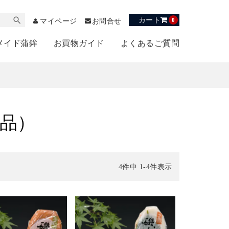
カート
0
マイページ
お問合せ
メイド蒲鉾
お買物ガイド
よくあるご質問
品）
4
件中
1
-
4
件表示