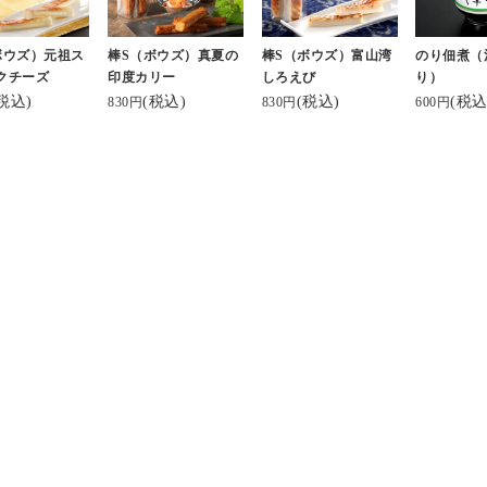
グも良き笑⁡
元祖スティックチーズ
0円（税込
🧀
4パック入
ボウズ）元祖ス
棒S（ボウズ）真夏の
棒S（ボウズ）富山湾
のり佃煮（
(チーズかまぼこです)
向け箱入り）
クチーズ
印度カリー
しろえび
り）
北陸のお土産ロングセ
円
税込)
(税込)
(税込)
(税込
830円
830円
600円
じゃそれを土産
ラー👏
・
だぜ🎶⁡
みんなも食べてみてね
本店は魚津
ん😚💚
富山駅前の
トデー #チー
通販でもあるみたい🙈
ェ内にも店
♡
ら、ちょっ
#ボウズ⁡ #河内屋
ありがたや〜(ﾉ_ _)ﾉ
産にも使いや
#魚津
👜マークから覗いてみ
・
 #優勝 #ブラ
てね☺️
今回は食べ
ッパー
ど、#クリ
↓↓↓ここからサイト見
チーズ 味
れるよ❣️
セットは4,
https://www.kamabok
ひとつ5本
o.co.jp/
けど、👶
べて、子供