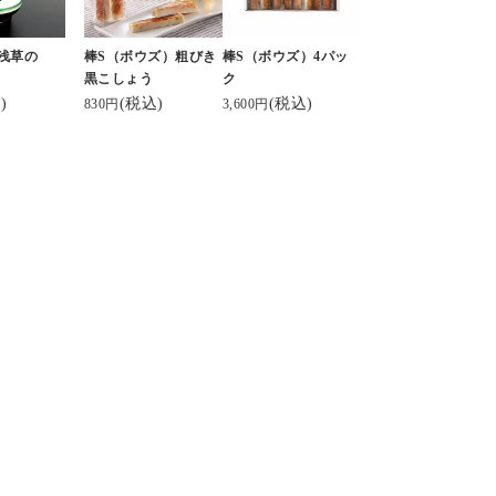
）
手軽 なおつまみ❣️
ネーミングも良
そして富山といえばか
り（お歳暮
⁡⁡
まぼこ。
浅草の
棒S（ボウズ）粗びき
棒S（ボウズ）4パッ
 3,500
噛んだ時にチーズのと
⁡…でも
#河内屋 さんのスティ
黒こしょう
ク
ろっと感が
⁡⁡
)
(税込)
(税込)
ックタイプの #棒s
830円
3,600円
堪らなく美味しい😋
🎶世界じゃそ
がとてもおすすめ。手
にあるが、
と言うんだぜ🎶
軽だしタンパク質だし
とやマルシ
お酒も進みます🤭
⁡⁡
おいしい。
舗があるか
#ホワイトデー
.
としたお土
#ビール進む #チー
かま ⁡
#富山 #富山グルメ #
すい☝️🙂
ズがとろ
⁡#棒s #ボウズ⁡
富山県 #実家飯 #鱒の
#北陸のお土産ロング
#富山 #魚津
寿司 #ヘルシーおやつ
なかったけ
セラー
#大正解 #優勝
ーミー揚げ
#河内屋 #酒のあ
ックペッパー
もある（5種
て #酒スタグラム
340円）。
#保存料無添加 #プ
入りなんだ
レゼントに #お土産
がバクバク食
に
達にも大人
PR kamaboko_jp