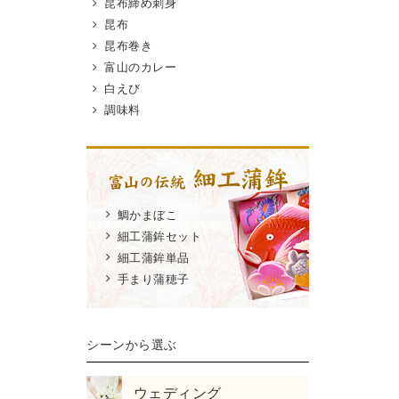
から、自分の食べ
#ギフトにおすすめ #
昆布締め刺身
がないくらいだっ
お取り寄せグルメ #富
昆布

山観光 #金沢観光 #お
昆布巻き
用にも自宅用にも
酒に合う #棒S #おつ
富山のカレー
めできるお洒落な
まみメニュー #かまぼ
白えび
産だ👍✨
こ
調味料
くは公式を→
ラインショップに
ちらから飛べる
鯛かまぼこ
boko_jp
細工蒲鉾セット
山グルメ
細工蒲鉾単品
山お土産
手まり蒲穂子
山テイクアウト
蒲本舗河内屋とや
ルシェ店
シーンから選ぶ
sシリーズ
ウズ
ウェディング