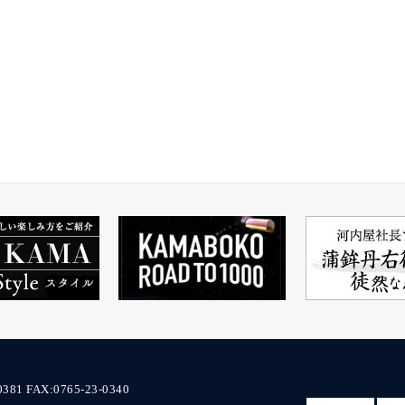
toyamastati
0381
FAX:0765-23-0340