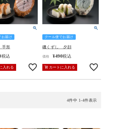
でお届け
クール便でお届け
 手形
磯くずし 夕顔
0
¥
490
税込
税込
価格
に入れる
カートに入れる
4
件中
1
-
4
件表示