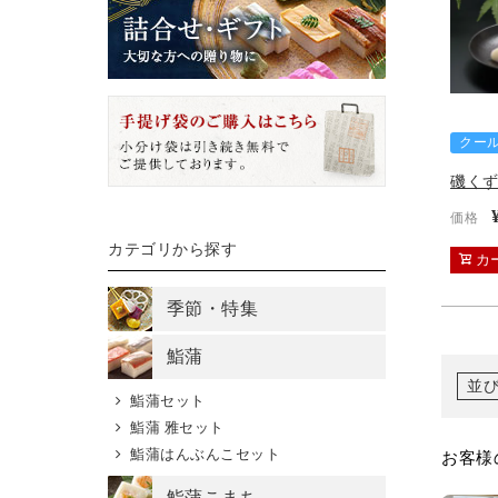
クー
磯く
価格
カテゴリから探す
カ
季節・特集
鮨蒲
並
鮨蒲セット
鮨蒲 雅セット
鮨蒲はんぶんこセット
お客様
鮨蒲こまち