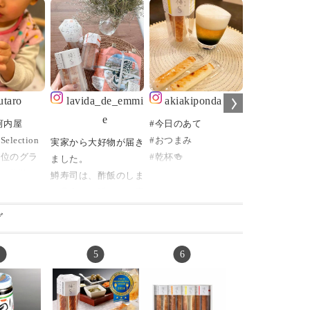
utaro
lavida_de_emmi
akiakiponda
burikama
e
河内屋
#今日のあて
ホワイトデー
Selection
#おつまみ
出張だったパパ⁡⁡⁡
実家から大好物が届き
高位のグラ
#乾杯🍻
ました。
を獲得し
⁡お店の方に
鱒寿司は、酢飯のしま
舗河内屋の
⁡【ホワイトデ
り具合と、鱒のレア度
ズ）。
こんばんは😃🌃
っちゃ⁡おすす
でチャートが作れるの
グ
す！】⁡
ですが、わたしは酢飯
ィックチー
今夜は #スティック
⁡と、言われ⁡
はなんでもOK、鱒は
チーズかまぼこ
⁡⁡
レアで肉厚、なタイプ
ろえび
#棒sボウズ 片手に乾
⁡現地から送っ
が大好きです。
こしょう
杯～🍺♪
た【棒s(ボウズ
最近は炙りなんかも🌞
辛子 各81
#ヘルシー で #お
⁡めっちゃ美味
.