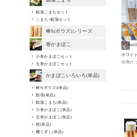
鮨蒲こまちセット
こまち×鮨蒲セット
棒S(ボウズ)シリーズ
巻かまぼこ
isyokutaro
lavida_de_emmi
akiakiponda
bur
e
蒲本舗河内屋
#今日のあて
ホワイ
小巻かまぼこセット
 Food Selection
#おつまみ
出張だった
実家から大好物が届き
太巻かまぼこセット
23で最高位のグラ
#乾杯🍻
ました。
かまぼこいろいろ(単品)
リ金賞を獲得し
⁡お店の
鱒寿司は、酢飯のしま
鮨蒲本舗河内屋の
⁡【ホワ
り具合と、鱒のレア度
棒S(ボウズ)(単品)
（ボウズ）。
こんばんは😃🌃
っちゃ⁡
でチャートが作れるの
鮨蒲(単品)
す！】⁡
ですが、わたしは酢飯
鮨蒲こまち(単品)
祖スティックチー
今夜は #スティック
⁡と、言わ
はなんでもOK、鱒は
小巻かまぼこ(単品)
チーズかまぼこ
⁡⁡
レアで肉厚、なタイプ
太巻かまぼこ(単品)
山湾しろえび
#棒sボウズ 片手に乾
⁡現地か
が大好きです。
然(単品)
びき黒こしょう
杯～🍺♪
た【棒s
最近は炙りなんかも🌞
磯くずし(単品)
りり唐辛子 各81
#ヘルシー で #お
⁡めっち
.