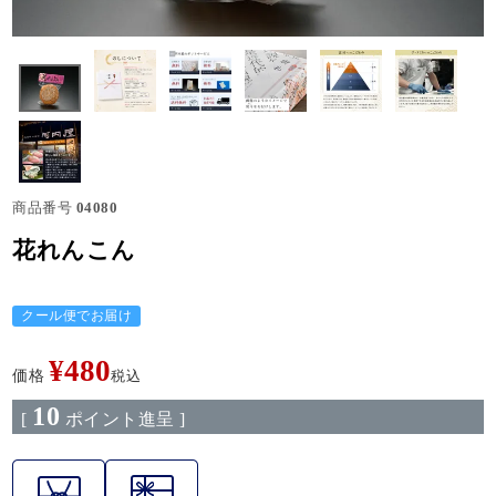
商品番号
04080
花れんこん
クール便でお届け
¥
480
価格
税込
10
[
ポイント進呈 ]