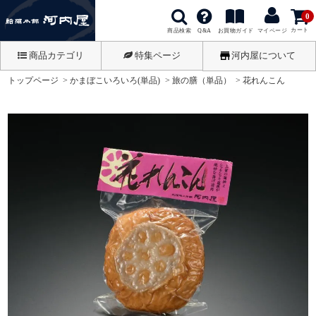
0
カート
商品検索
お買物ガイド
Q&A
マイページ
商品カテゴリ
特集ページ
河内屋について
トップページ
かまぼこいろいろ(単品)
旅の膳（単品）
花れんこん