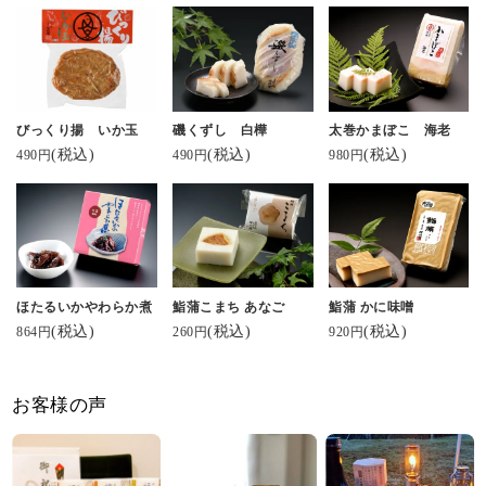
びっくり揚 いか玉
磯くずし 白樺
太巻かまぼこ 海老
(税込)
(税込)
(税込)
490円
490円
980円
ほたるいかやわらか煮
鮨蒲こまち あなご
鮨蒲 かに味噌
(税込)
(税込)
(税込)
864円
260円
920円
お客様の声