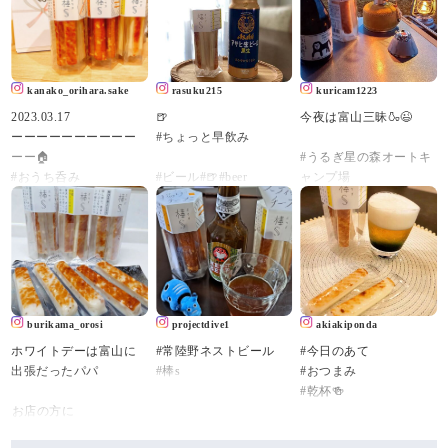
kanako_orihara.sake
rasuku215
kuricam1223
2023.03.17
🍺
今夜は富山三昧🍶😉
ーーーーーーーーーー
#ちょっと早飲み
ーー🏠
#うるぎ星の森オートキ
#おうち呑み
#ビール#🍺#beer
ャンプ場
🏠ーーーーーーーーー
#チーズステック
#富山グルメ
ーー
#棒s
#アサヒ生ビール#黒生#
#幻の瀧
私事ですが本日#mybirth
asahi#棒s#棒s元祖ステ
#能作
day です。
ィックチーズ #鮨蒲本舗
#立山のぐい呑
（↑昔こんな名前の雑誌
河内屋 #頂き物#練り製
あったな‼︎）
品#暮らしのコト#暮ら
#ソロキャンプ
burikama_orosi
projectdive1
akiakiponda
しのキロク
#キャンプ
ホワイトデーは富山に
#常陸野ネストビール
#今日のあて
近年いただける誕プレ
#コンパクトキャンプ
出張だったパパ⁡⁡⁡⁡
#棒s
#おつまみ
は
#ミニマムキャンプ
#乾杯🍻
お酒かおつまみが多い
#ソロキャンプ飯
⁡お店の方に
🤣笑
#feuerhand
⁡【ホワイトデー⁡にめっ
#キャンプ好きな人と繋