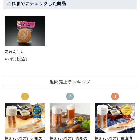
ちゃ⁡おすすめです！】⁡
こんばんは😃🌃
📷は15年ほど付き合い
がりたい
これまでにチェックした商品
⁡と、言われ⁡
のある
⁡⁡
今夜は #スティックチ
友人からいただきまし
⁡現地から送ってくれた
ーズかまぼこ
た💡
【棒s(ボウズ)】
#棒sボウズ 片手に乾
さすが…わたしの好み
⁡めっちゃ美味しい～♥ネ
杯～🍺♪
のリサーチが完璧だわ
ーミングも良き笑⁡
#ヘルシー で #お手
🫢
⁡⁡
軽 なおつまみ❣️
⁡…でも
花れんこん
#河内屋かまぼこ #棒S
⁡⁡
噛んだ時にチーズのと
(税込)
480円
🎶世界じゃそれを土産
ろっと感が
宮城に住んでると笹か
と言うんだぜ🎶⁡
堪らなく美味しい😋
まがあるので
⁡⁡
かまぼこ自体はかなり
週間売上ランキング
#ホワイトデー #チーか
お酒も進みます🤭
お馴染みだけど、
ま ⁡
富山にこんなおしゃれ
⁡#棒s #ボウズ⁡ #河内屋 #
#ビール進む #チーズ
な蒲鉾があるとは！
富山 #魚津
がとろ
#大正解 #優勝 #ブラッ
#北陸のお土産ロングセ
今日も先日UPした青森
クペッパー
ラー
のお酒の呑み比べを
#河内屋 #酒のあて #
してたので、早速おつ
酒スタグラム
まみにしました😆
#保存料無添加 #プレ
ゼントに #お土産に
棒S（ボウズ）元祖ス
棒S（ボウズ）真夏の
棒S（ボウズ）富山湾