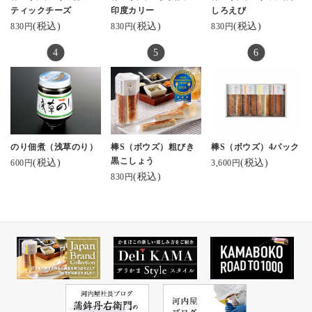
めちゃ美味い❣️🥰
PR kamaboko_jp
ティックチーズ
印度カリー
しろえび
お取り寄せしたくなっ
#ギフトにおすすめ #お
(税込)
(税込)
(税込)
830円
830円
830円
てきたー
取り寄せグルメ #富山観
光 #金沢観光 #お酒に合
#おうちのみ #おうち居
う #棒S #おつまみメニ
酒屋 #家呑み #酒のつま
ュー #かまぼこ
み #酒の肴 #河内屋のか
まぼこ #富山土産 #富山
のお土産 #ひとり飲み #
ぼっち呑み
のり佃煮（浅草のり）
棒S（ボウズ）粗びき
棒S（ボウズ）4パック
黒こしょう
(税込)
(税込)
600円
3,600円
(税込)
830円