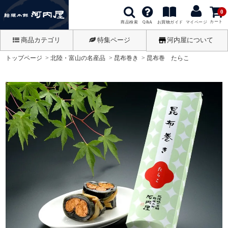
0
カート
商品検索
お買物ガイド
Q&A
マイページ
商品カテゴリ
特集ページ
河内屋について
トップページ
北陸・富山の名産品
昆布巻き
昆布巻 たらこ