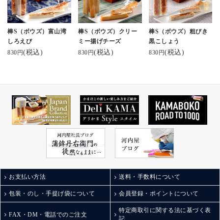
すり身と厳選した素材
#お歳暮
を合わせて仕上げられ
#お歳暮ギフト
たスティックかまぼこ
#お歳暮向け
棒S（ボウズ）富山湾
棒S（ボウズ）クリー
棒S（ボウズ）粗びき
は絶品！
#japanfoodselectionグラ
しろえび
ミー揚げチーズ
黒こしょう
優しいかまぼこの風味
ンプリ受賞
(税込)
(税込)
(税込)
830円
830円
830円
とたっぷりサンドされ
#富山ステーションシテ
た濃厚なチーズがぴっ
ィアンバサダー
たりすぎて♡
#富山駅前あそび
お酒のお供にももちろ
#とやマルシェ
ん。
#子連れグルメ富山
おかずとしても◎
#富山駅前グルメ
なんならお弁当のおか
#富山テイクアウトグル
ずにも◎
メ
小さなお子さんからお
#美食倶楽部活動記録
父さんまで
#今週のでぶ活
老若男女問わずおすす
#アン活
めできちゃう！
#今週のでぶ活
ジャパン・フード・セ
#美食倶楽部活動記録
お支払い方法
送料・手数料について
レクションでグランプ
#たろう調べ
リを受賞したのも納
toyamastationcity
包装・のし・手提げ袋について
会員登録・ポイントについて
得。
他にも粗挽き黒こしょ
特定商取引に関する法に基づく表
FAX・DM・電話でのご注文
記