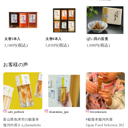
太巻3本入
太巻6本入
ばい貝の旨煮
(税込)
(税込)
(税込)
3,160円
5,810円
1,000円
お客様の声
salt_pollock
chanmina_jpn
bisyokutaro
富山県魚津市の鮨蒲本
.
#鮨蒲本舗河内屋
舗河内屋さん(kamaboko
.
Japan Food Selection 202