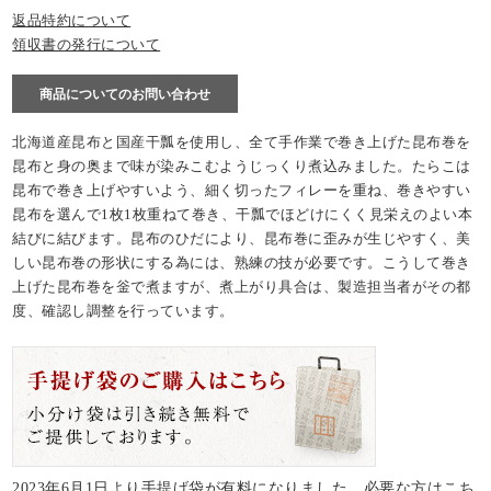
返品特約について
領収書の発行について
商品についてのお問い合わせ
北海道産昆布と国産干瓢を使用し、全て手作業で巻き上げた昆布巻を
昆布と身の奥まで味が染みこむようじっくり煮込みました。たらこは
昆布で巻き上げやすいよう、細く切ったフィレーを重ね、巻きやすい
昆布を選んで1枚1枚重ねて巻き、干瓢でほどけにくく見栄えのよい本
結びに結びます。昆布のひだにより、昆布巻に歪みが生じやすく、美
しい昆布巻の形状にする為には、熟練の技が必要です。こうして巻き
上げた昆布巻を釡で煮ますが、煮上がり具合は、製造担当者がその都
度、確認し調整を行っています。
2023年6月1日より手提げ袋が有料になりました。必要な方は
こち