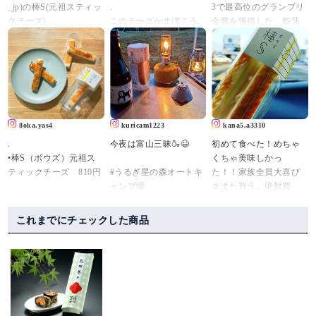
_jp)の棒S(元祖スティッ
.
3で最高位のグランプリ
クチーズ)
このチーズかまぼこう
金賞を獲得した、鮨蒲
めぇ。
本舗河内屋の棒S（ボウ
美味しさはもちろんで
こればっか食べてる( ˙༥˙
ズ）。
すが、クリエイティブ
)
・
ユニットKIGI(kigi.info)
まじでおすすめ😋💚
#元祖スティックチーズ
によるネーミング・パ
.
#富山湾しろえび
ッケージなどのデザイ
.
#粗びき黒こしょう
ンがとても好きな商
河内屋の「棒S(ボウ
#ぴりり唐辛子 各810
8oka.yas4
kuricam1223
kana5.a3310
品。
ズ)」✨
円（税込）
.
今夜は富山三昧🍶😉
初めて食べた！めちゃ
元祖スティックチーズ
4パック入り（お歳暮向
•棒S（ボウズ）元祖ス
くちゃ美味しかっ
昨夜放送された日本テ
🧀
け箱入り） 3,500円
ティックチーズ 810円
#うるぎ星の森オートキ
た！！家族全員大喜び
レビ系『秘密のケンミ
(チーズかまぼこです)
・
.
ャンプ場
☺️また買う。絶対買
ンSHOW極』にて紹介
北陸のお土産ロングセ
本店は魚津にあるが、
可愛らしいスティック
#富山グルメ
う！鮨蒲本舗河内屋の
されていました。視聴
ラー👏
富山駅前のとやマルシ
タイプのチーズかまぼ
#棒s
ロングセラー商品らし
しながらいただきまし
みんなも食べてみてね
ェ内にも店舗があるか
これまでにチェックした商品
こを発見！
#幻の瀧
い。知らんかったー
た😊
ん😚💚
ら、ちょっとしたお土
てことで早速お取り寄
#能作
「棒S（ボウズ）」
通販でもあるみたい🙈
産にも使いやすい☝️🙂
せ。
#立山のぐい呑
#ますのすし源#棒S#ボ
#鮨蒲本舗河内屋 #棒S #
♡
・
かまぼこ専門店「河内
ウズ#ちーかまの王様
元祖スティックチーズ #
ありがたや〜(ﾉ_ _)ﾉ
今回は食べなかったけ
屋」さんが開発したス
#ソロキャンプ
スティックかまぼこ #KI
👜マークから覗いてみ
ど、#クリーミー揚げチ
ティックかまぼこシリ
#キャンプ
GI #パッケージデザイン
てね☺️
ーズ 味もある（5種セッ
ーズ「棒S（ボウズ）」
#コンパクトキャンプ