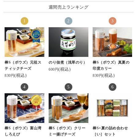
みんなも食べてみてね
しながらいただきまし
⁡⁡
ゅん。
#ギフトにおすすめ #お
週間売上ランキング
ん😚💚
た😊
#ホワイトデー #チーか
一つ一つ個包装になっ
取り寄せグルメ #富山観
通販でもあるみたい🙈
ま ⁡
てるのも嬉しい！
光 #金沢観光 #お酒に合
♡
#鮨蒲本舗河内屋 #棒S #
⁡#棒s #ボウズ⁡ #河内屋 #
もちろん見た目だけじ
う #棒S #おつまみメニ
ありがたや〜(ﾉ_ _)ﾉ
元祖スティックチーズ #
富山 #魚津
ゃなく、お味も◎
ュー #かまぼこ
👜マークから覗いてみ
スティックかまぼこ #KI
#大正解 #優勝 #ブラッ
特注でオーダーされた
てね☺️
GI #パッケージデザイン
クペッパー
すり身と厳選した素材
#富山名産 #富山のかま
を合わせて仕上げられ
↓↓↓ここからサイト見れ
ぼこ #富山ソウルフード
たスティックかまぼこ
るよ❣️
#魚津市 #魚津 #蒲鉾 #か
は絶品！
https://www.kamaboko.c
まぼこ #魚肉練り製品 #
棒S（ボウズ）元祖ス
のり佃煮（浅草のり）
棒S（ボウズ）真夏の
優しいかまぼこの風味
o.jp/
かまぼこのある暮らし
ティックチーズ
印度カリー
(税込)
600円
とたっぷりサンドされ
(税込)
(税込)
830円
830円
た濃厚なチーズがぴっ
気になる方は是非✨👀
たりすぎて♡
お酒のお供にももちろ
#河内屋#富山#北陸#か
ん。
まぼこ
おかずとしても◎
なんならお弁当のおか
ずにも◎
小さなお子さんからお
父さんまで
棒S（ボウズ）富山湾
棒S（ボウズ）クリー
棒S×夏の詰め合わせ
老若男女問わずおすす
しろえび
ミー揚げチーズ
［い］セット