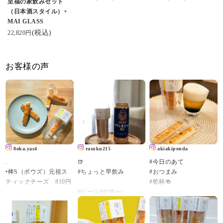
至福の家飲みセット
（日本酒スタイル）+
MAI GLASS
(税込)
22,820円
お客様の声
8oka.yas4
rasuku215
akiakiponda
.
🍺
#今日のあて
•棒S（ボウズ）元祖ス
#ちょっと早飲み
#おつまみ
ティックチーズ 810円
#乾杯🍻
.
#ビール#🍺#beer
可愛らしいスティック
#チーズステック
タイプのチーズかまぼ
こんばんは😃🌃
こを発見！
#アサヒ生ビール#黒生#