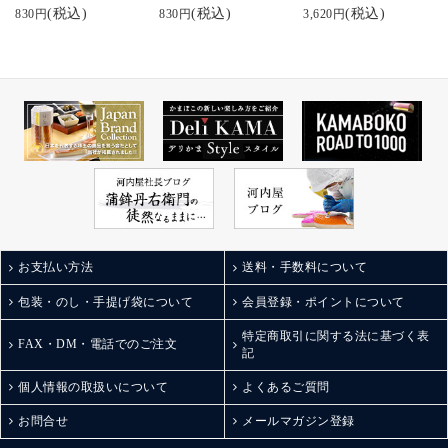
めできちゃう！
(税込)
(税込)
(税込)
830円
830円
3,620円
ジャパン・フード・セ
レクションでグランプ
リを受賞したのも納
得。
他にも粗挽き黒こしょ
うや唐辛子、富山湾し
ろえびに揚げチーズな
ど。
棒Sシリーズは全部で5
種類あるそう！
どれもこれも美味しそ
うすぎる組み合わせ。
甘いものは苦手って方
お支払い方法
送料・手数料について
への贈り物や手土産に
も最適◎
包装・のし・手提げ袋について
会員登録・ポイントについて
また自分用にもお取り
特定商取引に関する法に基づく表
寄せしたいなぁ。
FAX・DM・電話でのご注文
記
ごちそうさまでした。
.
個人情報の取扱いについて
よくあるご質問
#ギフトにおすすめ#お
取り寄せグルメ#富山観
お問合せ
メールマガジン登録
光#金沢観光#お酒に合