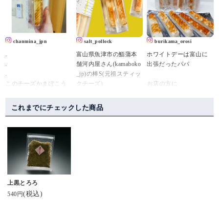
てことで早速お取り寄
asahi#棒s#棒s元祖ステ
今夜は #スティックチ
せ。
ィックチーズ #鮨蒲本舗
ーズかまぼこ
かまぼこ専門店「河内
河内屋 #頂き物#練り製
#棒sボウズ 片手に乾
屋」さんが開発したス
品#暮らしのコト#暮ら
杯～🍺♪
chanmina_jpn
salt_pollock
burikama_orosi
ティックかまぼこシリ
しのキロク
#ヘルシー で #お手
.
富山県魚津市の鮨蒲本
ホワイトデーは富山に
ーズ「棒S（ボウズ）」
軽 なおつまみ❣️
.
舗河内屋さん(kamaboko
出張だったパパ⁡⁡⁡⁡
の中から
.
_jp)の棒S(元祖スティッ
たっぷり濃厚なチーズ
噛んだ時にチーズのと
このチーズかまぼこう
クチーズ)
⁡お店の方に
がサンドされた
ろっと感が
めぇ。
⁡【ホワイトデー⁡にめっ
スティックチーズを。
堪らなく美味しい😋
こればっか食べてる( ˙༥˙
美味しさはもちろんで
ちゃ⁡おすすめです！】⁡
チーズかまぼこ大好き
これまでにチェックした商品
)
すが、クリエイティブ
⁡と、言われ⁡
♡
お酒も進みます🤭
まじでおすすめ😋💚
ユニットKIGI(kigi.info)
⁡⁡
というか練り物とチー
.
によるネーミング・パ
⁡現地から送ってくれた
ズの組み合わせって間
#ビール進む #チーズ
.
ッケージなどのデザイ
【棒s(ボウズ)】
違いないやつ。
がとろ
河内屋の「棒S(ボウ
ンがとても好きな商
⁡めっちゃ美味しい～♥ネ
可愛らしい六角形をし
#北陸のお土産ロングセ
ズ)」✨
品。
ーミングも良き笑⁡
たパッケージの中に個
ラー
元祖スティックチーズ
⁡⁡
包装になったチーズか
#河内屋 #酒のあて #
🧀
昨夜放送された日本テ
⁡…でも
上黒とろろ
まぼこ。
酒スタグラム
(チーズかまぼこです)
レビ系『秘密のケンミ
⁡⁡
(税込)
540円
かまぼことは思えない
#保存料無添加 #プレ
北陸のお土産ロングセ
ンSHOW極』にて紹介
🎶世界じゃそれを土産
スタイリッシュでかっ
ゼントに #お土産に
ラー👏
されていました。視聴
と言うんだぜ🎶⁡
こいいパッケージにき
PR kamaboko_jp