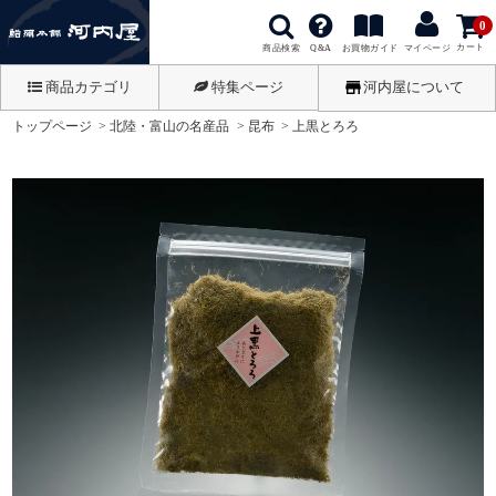
0
カート
商品検索
お買物ガイド
Q&A
マイページ
商品カテゴリ
特集ページ
河内屋について
トップページ
北陸・富山の名産品
昆布
上黒とろろ