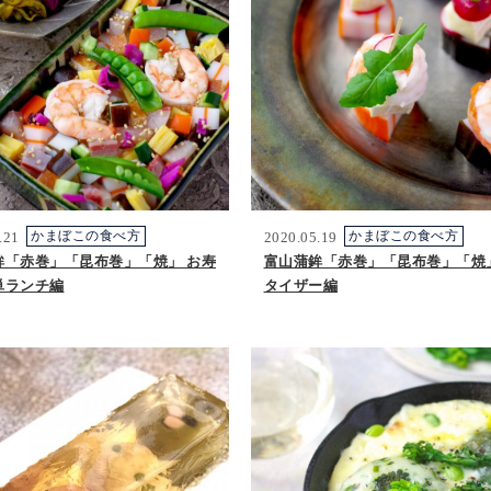
.21
かまぼこの食べ方
2020.05.19
かまぼこの食べ方
鉾「赤巻」「昆布巻」「焼」 お寿
富山蒲鉾「赤巻」「昆布巻」「焼
単ランチ編
タイザー編