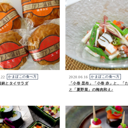
.22
かまぼこの食べ方
2020.06.16
かまぼこの食べ方
蒲鉾とタイサラダ
「小巻 昆布」「小巻 赤」と、「
と「夏野菜」の梅肉和え♪