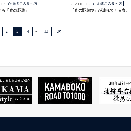
.17
かまぼこの食べ方
2020.03.16
かまぼこの食べ方
でる「春の野遊」
「春の野遊び」が連れてくる春。
...
2
3
4
13
次 »