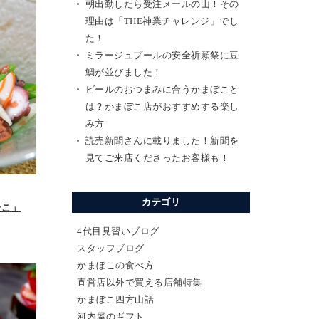
朝出勤したら受注メールの山！その
理由は「THE神業チャレンジ」でし
た！
ミラージュプールの安全祈願祭に豆
鯛が並びました！
ビールのおつまみに合うかまぼこと
は？かまぼこ店がおすすめする楽し
み方
読売新聞さんに載りました！新聞を
見てご来店くださったお客様も！
カテゴリ
たこ」
4代目見習いブログ
スタッフブログ
かまぼこの食べ方
直営店以外で買える店舗特集
かまぼこ四方山話
河内屋のギフト