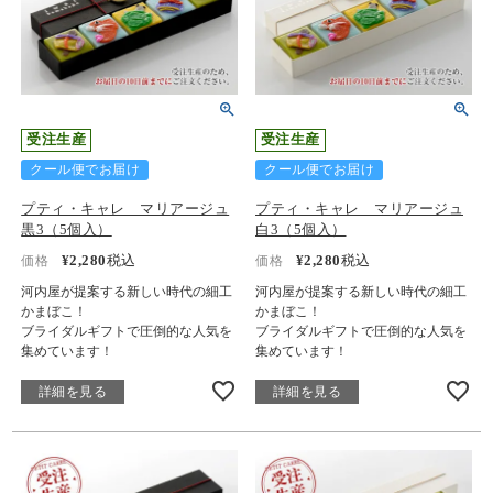
受注生産
受注生産
クール便でお届け
クール便でお届け
プティ・キャレ マリアージュ
プティ・キャレ マリアージュ
黒3（5個入）
白3（5個入）
¥
2,280
税込
¥
2,280
税込
価格
価格
河内屋が提案する新しい時代の細工
河内屋が提案する新しい時代の細工
かまぼこ！
かまぼこ！
ブライダルギフトで圧倒的な人気を
ブライダルギフトで圧倒的な人気を
集めています！
集めています！
詳細を見る
詳細を見る