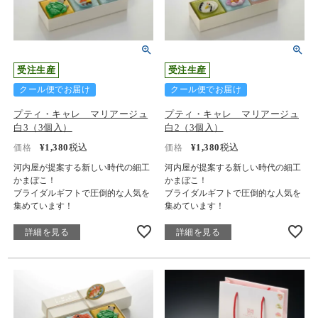
受注生産
受注生産
クール便でお届け
クール便でお届け
プティ・キャレ マリアージュ
プティ・キャレ マリアージュ
白3（3個入）
白2（3個入）
¥
1,380
税込
¥
1,380
税込
価格
価格
河内屋が提案する新しい時代の細工
河内屋が提案する新しい時代の細工
かまぼこ！
かまぼこ！
ブライダルギフトで圧倒的な人気を
ブライダルギフトで圧倒的な人気を
集めています！
集めています！
詳細を見る
詳細を見る