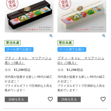
受注生産
受注生産
クール便でお届け
クール便でお届け
プティ・キャレ マリアージュ
プティ・キャレ マリアージュ
黒1（5個入）
白1（5個入）
¥
2,280
税込
¥
2,280
税込
価格
価格
河内屋が提案する新しい時代の細工
河内屋が提案する新しい時代の細工
かまぼこ！
かまぼこ！
ブライダルギフトで圧倒的な人気を
ブライダルギフトで圧倒的な人気を
集めています！
集めています！
詳細を見る
詳細を見る