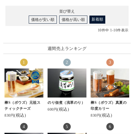
並び替え
新着順
価格が安い順
価格が高い順
10
件中
1
-
10
件表示
週間売上ランキング
棒S（ボウズ）元祖ス
のり佃煮（浅草のり）
棒S（ボウズ）真夏の
ティックチーズ
印度カリー
(税込)
600円
(税込)
(税込)
830円
830円