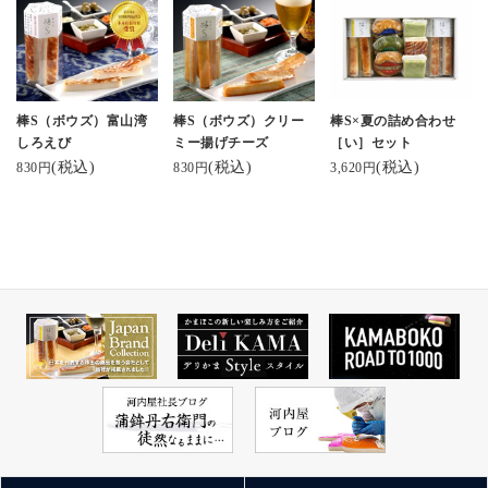
棒S（ボウズ）富山湾
棒S（ボウズ）クリー
棒S×夏の詰め合わせ
しろえび
ミー揚げチーズ
［い］セット
(税込)
(税込)
(税込)
830円
830円
3,620円