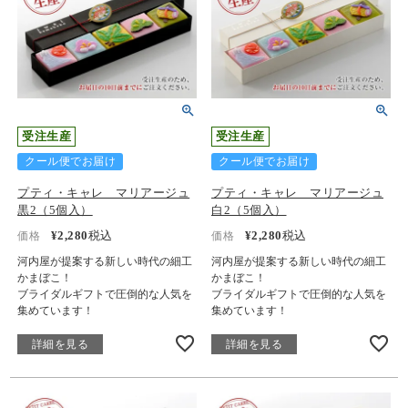
受注生産
受注生産
クール便でお届け
クール便でお届け
プティ・キャレ マリアージュ
プティ・キャレ マリアージュ
黒2（5個入）
白2（5個入）
¥
2,280
税込
¥
2,280
税込
価格
価格
河内屋が提案する新しい時代の細工
河内屋が提案する新しい時代の細工
かまぼこ！
かまぼこ！
ブライダルギフトで圧倒的な人気を
ブライダルギフトで圧倒的な人気を
集めています！
集めています！
詳細を見る
詳細を見る