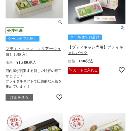
受注生産
クール便でお届け
クール便でお届け
【プティキャレ専用】プティキ
プティ・キャレ マリアージュ
ャレバック
白1（3個入）
¥
80
税込
価格
¥
1,380
税込
価格
カートに入れる
河内屋が提案する新しい時代の細工
かまぼこ！
ブライダルギフトで圧倒的な人気を
集めています！
詳細を見る