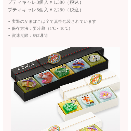
プティキャレ3個入
￥1,380（税込）
プティキャレ5個入
￥2,280（税込）
実際のかまぼこは全て真空包装されています
保存方法：要冷蔵（1℃～10℃）
賞味期限：約3週間