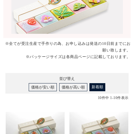
※全てが受注生産で手作りの為、お申し込みは発送の10日前までにお
願い致します。
※パッケージサイズは各商品ページに記載しております。
並び替え
新着順
価格が安い順
価格が高い順
10
件中
1
-
10
件表示