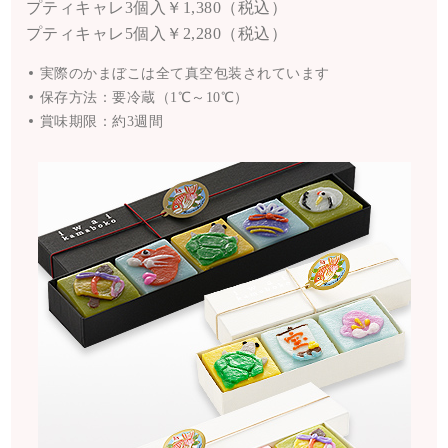
プティキャレ3個入
￥1,380（税込）
プティキャレ5個入
￥2,280（税込）
実際のかまぼこは全て真空包装されています
保存方法：要冷蔵（1℃～10℃）
賞味期限：約3週間