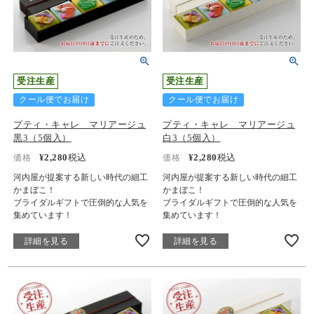
受注生産
受注生産
クール便でお届け
クール便でお届け
プティ・キャレ マリアージュ
プティ・キャレ マリアージュ
黒3（5個入）
白3（5個入）
¥
2,280
税込
¥
2,280
税込
価格
価格
河内屋が提案する新しい時代の細工
河内屋が提案する新しい時代の細工
かまぼこ！
かまぼこ！
ブライダルギフトで圧倒的な人気を
ブライダルギフトで圧倒的な人気を
集めています！
集めています！
詳細を見る
詳細を見る