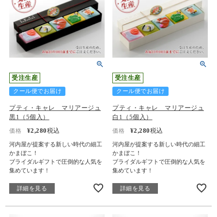
受注生産
受注生産
クール便でお届け
クール便でお届け
プティ・キャレ マリアージュ
プティ・キャレ マリアージュ
黒1（5個入）
白1（5個入）
¥
2,280
税込
¥
2,280
税込
価格
価格
河内屋が提案する新しい時代の細工
河内屋が提案する新しい時代の細工
かまぼこ！
かまぼこ！
ブライダルギフトで圧倒的な人気を
ブライダルギフトで圧倒的な人気を
集めています！
集めています！
詳細を見る
詳細を見る