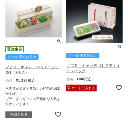
受注生産
クール便でお届け
クール便でお届け
【プティキャレ専用】プティキ
プティ・キャレ マリアージュ
ャレバック
白1（3個入）
¥
80
税込
価格
¥
1,380
税込
価格
カートに入れる
河内屋が提案する新しい時代の細工
かまぼこ！
ブライダルギフトで圧倒的な人気を
集めています！
詳細を見る