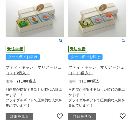
受注生産
受注生産
クール便でお届け
クール便でお届け
プティ・キャレ マリアージュ
プティ・キャレ マリアージュ
白3（3個入）
白2（3個入）
¥
1,380
税込
¥
1,380
税込
価格
価格
河内屋が提案する新しい時代の細工
河内屋が提案する新しい時代の細工
かまぼこ！
かまぼこ！
ブライダルギフトで圧倒的な人気を
ブライダルギフトで圧倒的な人気を
集めています！
集めています！
詳細を見る
詳細を見る