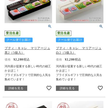
受注生産
受注生産
クール便でお届け
クール便でお届け
プティ・キャレ マリアージュ
プティ・キャレ マリアージュ
黒2（5個入）
白2（5個入）
¥
2,280
税込
¥
2,280
税込
価格
価格
河内屋が提案する新しい時代の細工
河内屋が提案する新しい時代の細工
かまぼこ！
かまぼこ！
ブライダルギフトで圧倒的な人気を
ブライダルギフトで圧倒的な人気を
集めています！
集めています！
詳細を見る
詳細を見る