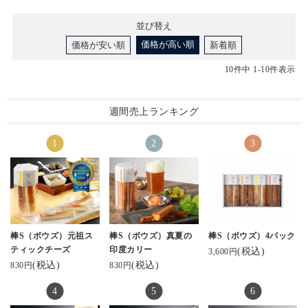
並び替え
価格が高い順
価格が安い順
新着順
10
件中
1
-
10
件表示
週間売上ランキング
棒S（ボウズ）元祖ス
棒S（ボウズ）真夏の
棒S（ボウズ）4パック
ティックチーズ
印度カリー
(税込)
3,600円
(税込)
(税込)
830円
830円