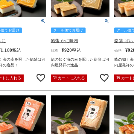
ル便でお届け
クール便でお届け
クール便
うに
鮨蒲 かに味噌
鮨蒲 ばい
¥
1,180
¥
920
¥
92
税込
税込
価格
価格
く海の幸を冠した鮨蒲は河
鮨の如く海の幸を冠した鮨蒲は河
鮨の如く海
祥の逸品！
内屋発祥の逸品！
内屋発祥の
ートに入れる
カートに入れる
カート