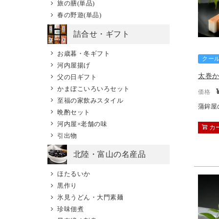
旅の膳(単品)
春の野遊(単品)
詰合せ・ギフト
お歳暮・冬ギフト
クー
河内屋揚げ
太巻
父の日ギフト
かまぼこいろいろセット
価格
至福の家飲みスタイル
蒲鉾屋
晩酌セット
河内屋×老舗の味
カ
引出物
北陸・富山の名産品
ほたるいか
黒作り
氷見うどん・大門素麺
珍味佃煮