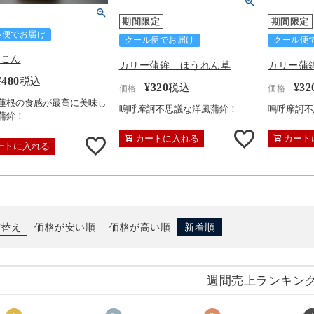
期間限定
期間限定
ル便でお届け
クール便でお届け
クール便
んこん
カリー蒲鉾 ほうれん草
カリー蒲
¥
480
税込
¥
320
¥
32
税込
価格
価格
蓮根の食感が最高に美味し
嗚呼摩訶不思議な洋風蒲鉾！
嗚呼摩訶不
蒲鉾！
カートに入れる
カート
ートに入れる
び替え
価格が安い順
価格が高い順
新着順
週間売上ランキン