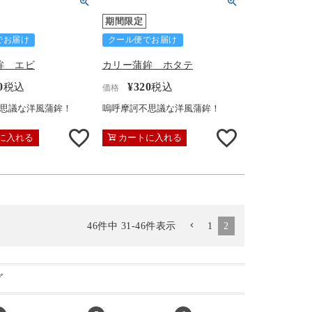
期間限定
でお届け
クール便でお届け
鉾 エビ
カリー蒲鉾 ホタテ
0
¥
320
税込
税込
価格
思議な洋風蒲鉾！
嗚呼摩訶不思議な洋風蒲鉾！
に入れる
カートに入れる
1
2
46
件中
31
-
46
件表示
グ