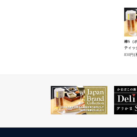
棒S（
ティッ
(
830円