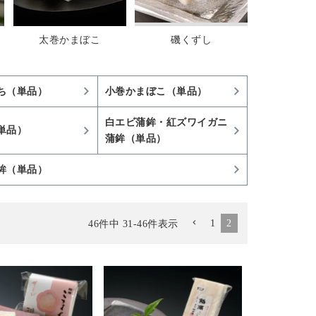
太巻かまぼこ
磯くずし
ち（単品）
小巻かまぼこ（単品）
白エビ蒲鉾・紅ズワイガニ
単品）
蒲鉾（単品）
鉾（単品）
1
2
46
件中
31
-
46
件表示