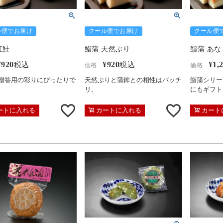
ル便でお届け
クール便でお届け
クール便
紅鮭
鮨蒲 天然ぶり
鮨蒲 あな
¥
920
¥
920
¥
1,
税込
税込
価格
価格
贈答用の彩りにぴったりで
天然ぶりと蒲鉾との相性はバッチ
鮨蒲シリー
リ。
にもギフト
ートに入れる
カートに入れる
カート