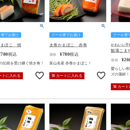
ル便でお届け
クール便でお届け
クール便
かまぼこ 焼
太巻かまぼこ 赤巻
かわいい手
鮨蒲こま
¥
780
¥
780
税込
税込
価格
¥
26
価格
の伝統を受け継ぐ焼き角！
富山名産 赤巻かまぼこ！
愛らしい和
ズの蒲鉾！
ートに入れる
カートに入れる
カート