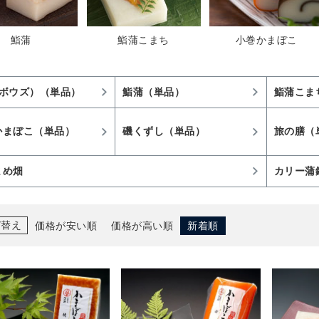
鮨蒲
鮨蒲こまち
小巻かまぼこ
（ボウズ）（単品）
鮨蒲（単品）
鮨蒲こま
かまぼこ（単品）
磯くずし（単品）
旅の膳（
まめ畑
カリー蒲
び替え
価格が安い順
価格が高い順
新着順