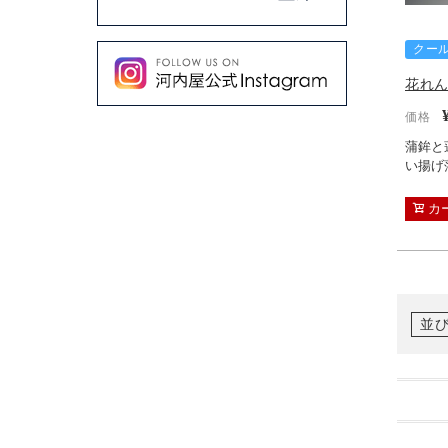
クー
花れ
価格
蒲鉾と
い揚げ
カ
並