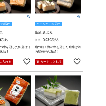
でお届け
クール便でお届け
貝
鮨蒲 さより
0
¥
920
税込
税込
価格
の幸を冠した鮨蒲は河
鮨の如く海の幸を冠した鮨蒲は河
逸品！
内屋発祥の逸品！
に入れる
カートに入れる