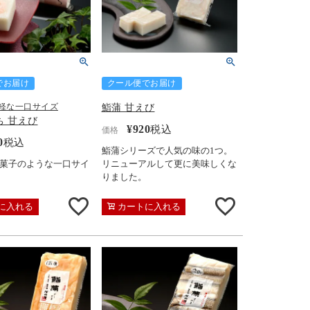
でお届け
クール便でお届け
鮨蒲 甘えび
軽な一口サイズ
ち 甘えび
¥
920
税込
価格
0
税込
鮨蒲シリーズで人気の味の1つ。
菓子のような一口サイ
リニューアルして更に美味しくな
りました。
に入れる
カートに入れる