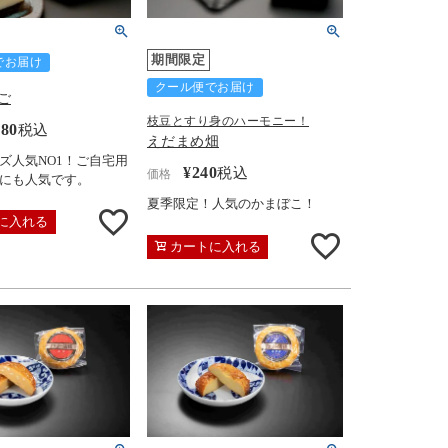
期間限定
でお届け
クール便でお届け
ご
枝豆とすり身のハーモニー！
280
税込
えだまめ畑
ズ人気NO1！ご自宅用
¥
240
税込
価格
にも人気です。
夏季限定！人気のかまぼこ！
に入れる
カートに入れる