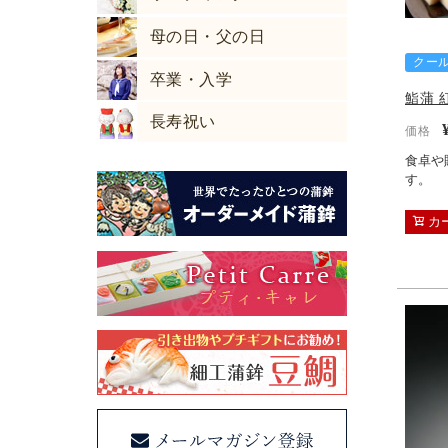
母の日・父の日
クー
卒業・入学
鮨蒲 
長寿祝い
価格
食卓や
す。
カ