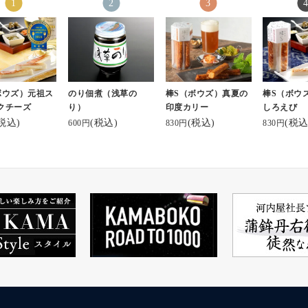
ボウズ）元祖ス
のり佃煮（浅草の
棒S（ボウズ）真夏の
棒S（ボウ
クチーズ
り）
印度カリー
しろえび
税込)
(税込)
(税込)
(税込
600円
830円
830円