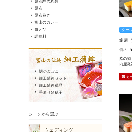
昆布締め刺身
昆布
昆布巻き
富山のカレー
白えび
クー
調味料
鮨蒲 
価格
鮨の如
内屋発
鯛かまぼこ
カ
細工蒲鉾セット
細工蒲鉾単品
手まり蒲穂子
シーンから選ぶ
ウェディング