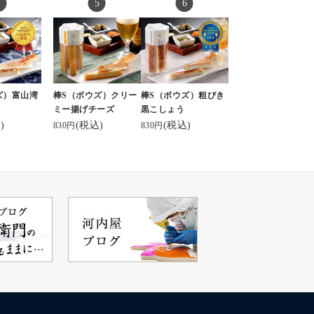
ズ）富山湾
棒S（ボウズ）クリー
棒S（ボウズ）粗びき
ミー揚げチーズ
黒こしょう
)
(税込)
(税込)
830円
830円