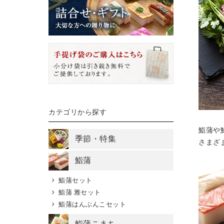
カテゴリから探す
鮨蒲や
季節・特集
さまざ
鮨蒲
鮨蒲セット
鮨蒲 雅セット
鮨蒲はんぶんこセット
鮨蒲こまち